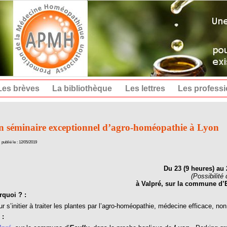
Les brèves
La bibliothèque
Les lettres
Les profess
n séminaire exceptionnel d’agro-homéopathie à Lyon
publié le : 12/05/2019
Du 23 (9 heures) au
(Possibilité 
à Valpré, sur la commune d’E
quoi ? :
r s’initier à traiter les plantes par l’agro-homéopathie, médecine efficace, n
 :