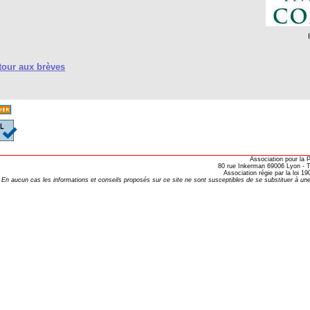
our aux brèves
Association pour la
80 rue Inkerman 69006 Lyon - Te
Association régie par la loi 
En aucun cas les informations et conseils proposés sur ce site ne sont susceptibles de se substituer à une