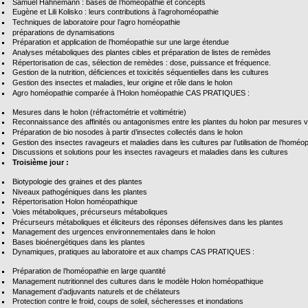
Samuel Hahnemann : bases de l’homéopathie et concepts
Eugène et Lili Kolisko : leurs contributions à l’agrohoméopathie
Techniques de laboratoire pour l’agro homéopathie
préparations de dynamisations
Préparation et application de l’homéopathie sur une large étendue
Analyses métaboliques des plantes cibles et préparation de listes de remèdes
Répertorisation de cas, sélection de remèdes : dose, puissance et fréquence.
Gestion de la nutrition, déficiences et toxicités séquentielles dans les cultures
Gestion des insectes et maladies, leur origine et rôle dans le holon
Agro homéopathie comparée à l’Holon homéopathie CAS PRATIQUES :
Mesures dans le holon (réfractométrie et voltimétrie)
Reconnaissance des affinités ou antagonismes entre les plantes du holon par mesures v
Préparation de bio nosodes à partir d’insectes collectés dans le holon
Gestion des insectes ravageurs et maladies dans les cultures par l’utilisation de l’homéo
Discussions et solutions pour les insectes ravageurs et maladies dans les cultures
Troisième jour :
Biotypologie des graines et des plantes
Niveaux pathogéniques dans les plantes
Répertorisation Holon homéopathique
Voies métaboliques, précurseurs métaboliques
Précurseurs métaboliques et éliciteurs des réponses défensives dans les plantes
Management des urgences environnementales dans le holon
Bases bioénergétiques dans les plantes
Dynamiques, pratiques au laboratoire et aux champs CAS PRATIQUES :
Préparation de l’homéopathie en large quantité
Management nutritionnel des cultures dans le modèle Holon homéopathique
Management d’adjuvants naturels et de chélateurs
Protection contre le froid, coups de soleil, sécheresses et inondations