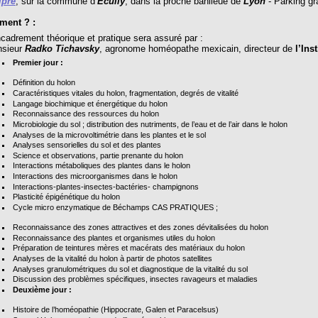
lpré
, sur la commune d’
Ecully
, dans la proche banlieue de
Lyon
- Parking gra
ent ? :
adrement théorique et pratique sera assuré par :
sieur
Radko Tichavsky
, agronome homéopathe mexicain, directeur de
l’Ins
Premier jour :
Définition du holon
Caractéristiques vitales du holon, fragmentation, degrés de vitalité
Langage biochimique et énergétique du holon
Reconnaissance des ressources du holon
Microbiologie du sol ; distribution des nutriments, de l’eau et de l’air dans le holon
Analyses de la microvoltimétrie dans les plantes et le sol
Analyses sensorielles du sol et des plantes
Science et observations, partie prenante du holon
Interactions métaboliques des plantes dans le holon
Interactions des microorganismes dans le holon
Interactions-plantes-insectes-bactéries- champignons
Plasticité épigénétique du holon
Cycle micro enzymatique de Béchamps CAS PRATIQUES ;
Reconnaissance des zones attractives et des zones dévitalisées du holon
Reconnaissance des plantes et organismes utiles du holon
Préparation de teintures mères et macérats des matériaux du holon
Analyses de la vitalité du holon à partir de photos satellites
Analyses granulométriques du sol et diagnostique de la vitalité du sol
Discussion des problèmes spécifiques, insectes ravageurs et maladies
Deuxième jour :
Histoire de l’homéopathie (Hippocrate, Galen et Paracelsus)