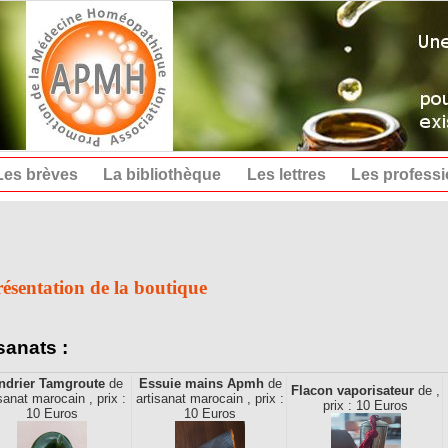
Les brèves
La bibliothèque
Les lettres
Les profess
ésentation de la boutique
sanats :
ndrier Tamgroute
de
Essuie mains Apmh
de
Flacon vaporisateur
de ,
sanat marocain , prix :
artisanat marocain , prix :
prix : 10 Euros
10 Euros
10 Euros