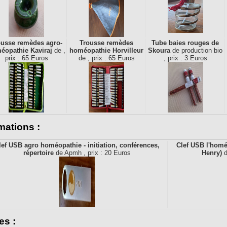
ousse remèdes agro-
Trousse remèdes
Tube baies rouges de
éopathie Kaviraj
de ,
homéopathie Horvilleur
Skoura
de production bio
prix : 65 Euros
de , prix : 65 Euros
, prix : 3 Euros
mations :
lef USB agro homéopathie - initiation, conférences,
Clef USB l'homé
répertoire
de Apmh , prix : 20 Euros
Henry)
d
es :