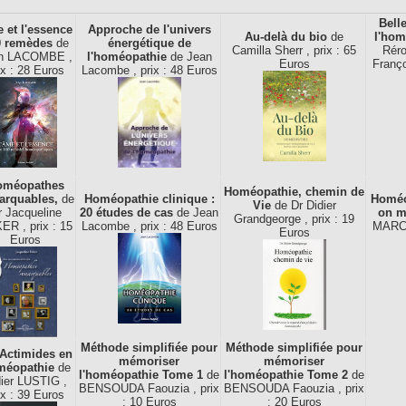
Bell
 et l'essence
Approche de l'univers
Au-delà du bio
de
l'hom
0 remèdes
de
énergétique de
Camilla Sherr , prix : 65
Réro
n LACOMBE ,
l'homéopathie
de Jean
Euros
Franço
ix : 28 Euros
Lacombe , prix : 48 Euros
oméopathes
Homéopathie, chemin de
arquables,
de
Homéopathie clinique :
Homéo
Vie
de Dr Didier
r Jacqueline
20 études de cas
de Jean
on m
Grandgeorge , prix : 19
ER , prix : 15
Lacombe , prix : 48 Euros
MARCH
Euros
Euros
Méthode simplifiée pour
Méthode simplifiée pour
 Actimides en
mémoriser
mémoriser
méopathie
de
l'homéopathie Tome 1
de
l'homéopathie Tome 2
de
dier LUSTIG ,
BENSOUDA Faouzia , prix
BENSOUDA Faouzia , prix
ix : 39 Euros
: 10 Euros
: 20 Euros