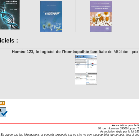
ciels :
Homéo 123, le logiciel de l'homéopathie familiale
de MCiLibe , prix
Association pour la
80 rue Inkerman 69006 Lyon - Te
Association régie par la loi 
En aucun cas les informations et conseils proposés sur ce site ne sont susceptibles de se substituer à une