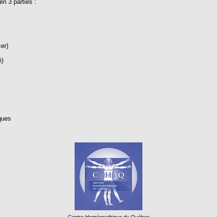
n 3 parties :
er)
é)
ques
Centre Homéopathique du Québec