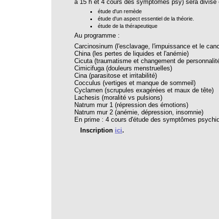
à 15 h et 4 cours des symptômes psy) sera divisé e
étude d'un remède
étude d'un aspect essentiel de la théorie.
étude de la thérapeutique
Au programme :
Carcinosinum (l'esclavage, l'impuissance et le canc
China (les pertes de liquides et l'anémie)
Cicuta (traumatisme et changement de personnalit
Cimicifuga (douleurs menstruelles)
Cina (parasitose et irritabilité)
Cocculus (vertiges et manque de sommeil)
Cyclamen (scrupules exagérées et maux de tête)
Lachesis (moralité vs pulsions)
Natrum mur 1 (répression des émotions)
Natrum mur 2 (anémie, dépression, insomnie)
En prime : 4 cours d'étude des symptômes psychi
Inscription
ici
.