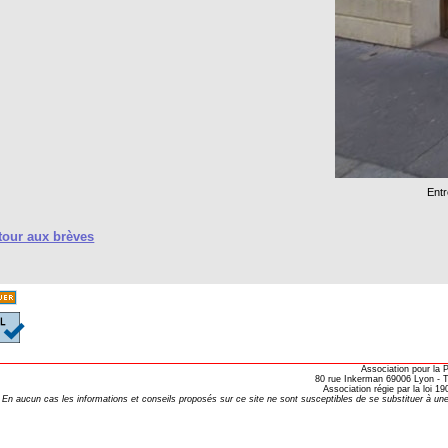
Entr
our aux brèves
Association pour la
80 rue Inkerman 69006 Lyon - Te
Association régie par la loi 
En aucun cas les informations et conseils proposés sur ce site ne sont susceptibles de se substituer à une