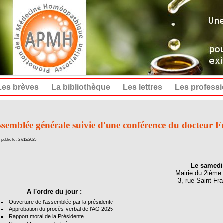
Les brèves
La bibliothèque
Les lettres
Les profess
semblée générale suivie d'une conférence du docteur Fr
publié le : 27/12/2025
Le samedi
Mairie du 2ième
3, rue Saint F
l'ordre du jour :
Ouverture de l’assemblée par la présidente
Approbation du procès-verbal de l’AG 2025
Rapport moral de la Présidente