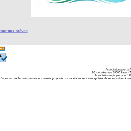
our aux brèves
Association pour la
80 rue Inkerman 69006 Lyon - Te
Association régie par la loi 
En aucun cas les informations et conseils proposés sur ce site ne sont susceptibles de se substituer à une