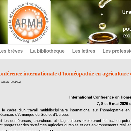
Les brèves
La bibliothèque
Les lettres
Les profess
onférence internationale d'homéopathie en agriculture
publié le : 24/01/2026
International Conference on Home
7, 8 et 9 mai 2026
 le cadre d'un travail multidisciplinaire international sur l’homéopathie
étences d’Amérique du Sud et d’Europe.
t les conférences, chercheurs et d’agriculteurs exploreront l’utilisation pot
nt progresser des systèmes agricoles durables et des environnements résilien