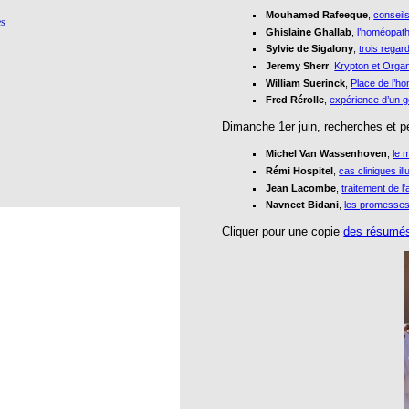
Mouhamed Rafeeque
,
conseil
ès
Ghislaine Ghallab
,
l’homéopat
Sylvie de Sigalony
,
trois rega
Jeremy Sherr
,
Krypton et Organ
William Suerinck
,
Place de l’h
Fred Rérolle
,
expérience d’un 
Dimanche 1er juin, recherches et 
Michel Van Wassenhoven
,
le 
Rémi Hospitel
,
cas cliniques il
Jean Lacombe
,
traitement de l
Navneet Bidani
,
les promesses
Cliquer pour une copie
des résumés