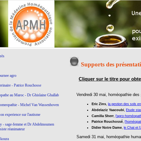
rès
Supports des présentati
ournee agro
Cliquer sur le titre pour obt
rinaire - Patrice Rouchosse
Vendredi 30 mai, homéopathie des 
athe au Maroc - Dr Ghislaine Ghallab
Eric Zins
,
la gestion des sols 
homeopathie - Michel Van Wassenhoven
Abdelaziz Yaacoubi
,
Etude sta
on experience sur l'autisme
Camilla Sherr
,
l'agro-homéopat
Patrice Rouchossé
,
l’homéopat
ny - sage-femme et Dr Abdelmoumen
Didier Notre Dame
,
le Chat et l
siste réanimateur
Samedi 31 mai, homéopathie huma
Skoura