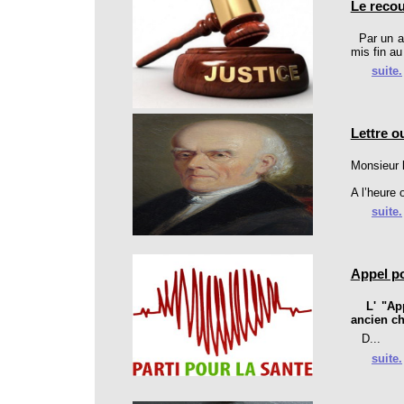
Le recou
Par un ar
mis fin a
suite.
Lettre o
Monsieur l
A l’heure 
suite.
Appel po
L' "Appe
ancien ch
D...
suite.