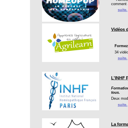
comment a
suite.
Vidéos d
Formez v
34 vidéo
suite.
L'INHF P
Formation
tous.
Deux modu
suite.
La form