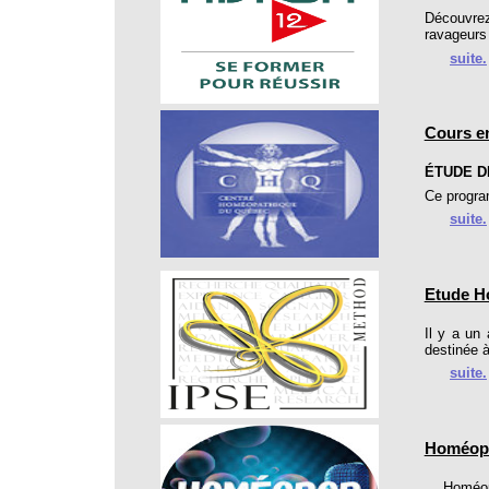
Découvrez
ravageurs
suite.
Cours e
ÉTUDE DE
Ce progra
suite.
Etude H
Il y a un
destinée à
suite.
Homéopop
Homéopop,