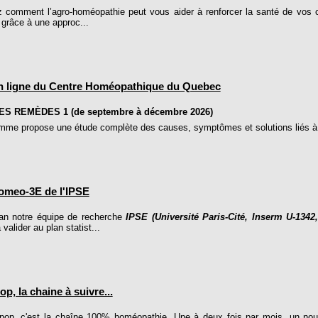
 comment l’agro-homéopathie peut vous aider à renforcer la santé de vos c
 grâce à une approc...
n ligne du Centre Homéopathique du Quebec
S REMÈDES 1 (de septembre à décembre 2026)
mme propose une étude complète des causes, symptômes et solutions liés à p
omeo-3E de l'IPSE
 an notre équipe de recherche
IPSE (Université Paris-Cité, Inserm U-13
 valider au plan statist...
, la chaine à suivre...
 c'est la chaîne 100% homéopathie. Une à deux fois par mois, un nouve