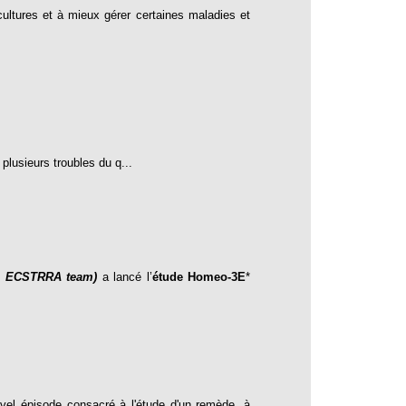
ultures et à mieux gérer certaines maladies et
lusieurs troubles du q...
42, ECSTRRA team)
a lancé l’
étude Homeo-3E
*
l épisode consacré à l'étude d'un remède, à