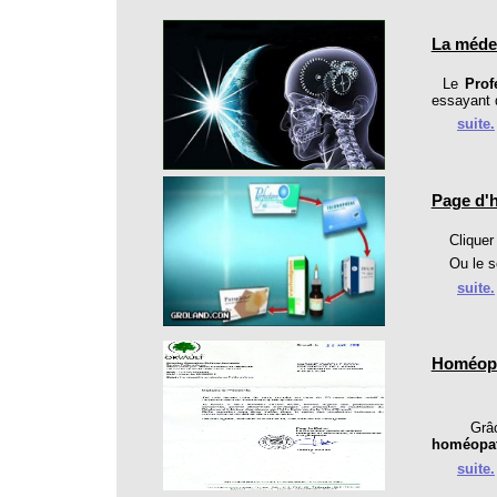
La médec
Le
Prof
essayant 
suite.
Page d'
Clique
Ou le ser
suite.
Homéopat
Grâce à 
homéopa
suite.