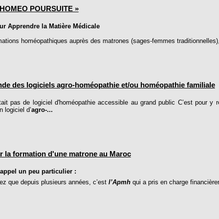
« HOMEO POURSUITE »
ur Apprendre la Matière Médicale
tions homéopathiques auprès des matrones (sages-femmes traditionnelles), le
e des logiciels agro-homéopathie et/ou homéopathie familiale
tait pas de logiciel d'homéopathie accessible au grand public C’est pour 
 logiciel d’
agro-...
r la formation d'une matrone au Maroc
appel un peu particulier :
z que depuis plusieurs années, c’est
l’Apmh
qui a pris en charge financièr