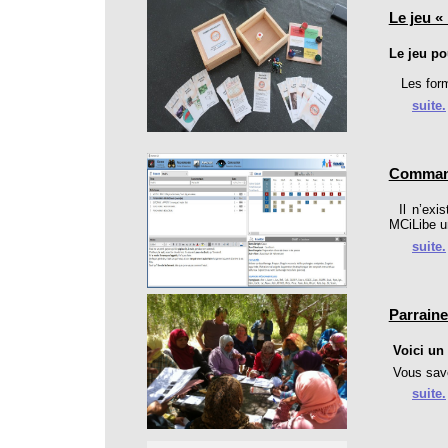
Le jeu 
Le jeu po
Les forma
suite.
Command
Il n’exis
MCiLibe un
suite.
Parraine
Voici un 
Vous save
suite.