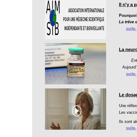
Il n'y a
Pourquoi 
La trêve 
suite.
La neuro
Ent
Aujourd’hu
suite.
Le dosag
Une réflex
Les vaccin
Ils sont alo
suite.