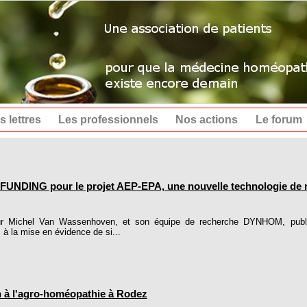
s lettres
Les professionnels
Nos actions
Le forum
NDING pour le projet AEP-EPA, une nouvelle technologie de re
r Michel Van Wassenhoven, et son équipe de recherche DYNHOM, publien
à la mise en évidence de si...
on à l'agro-homéopathie à Rodez