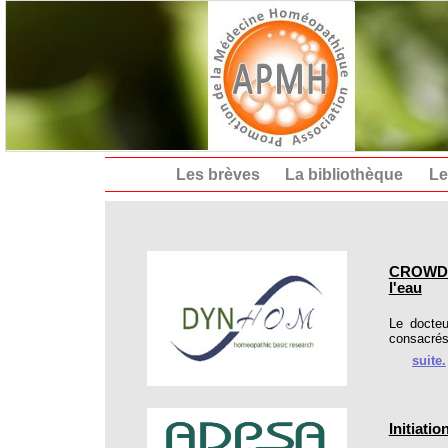
Les brèves
La bibliothèque
Le
CROWDFU
l'eau
Le docteu
consacrés 
suite.
Initiati