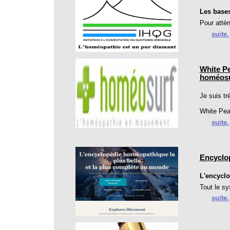
Les bases
Pour attén
suite.
White Pe
homéosur
Je suis tr
White Pea
suite.
Encyclo
L'encyclo
Tout le sy
suite.