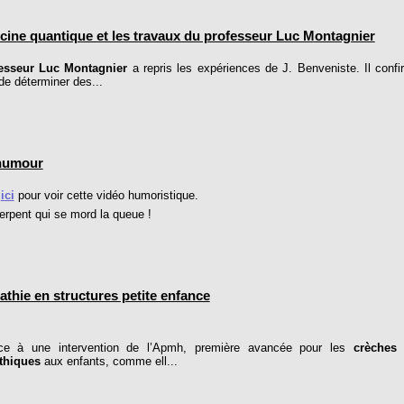
ine quantique et les travaux du professeur Luc Montagnier
esseur Luc Montagnier
a repris les expériences de J. Benveniste. Il confi
de déterminer des...
humour
r
ici
pour voir cette vidéo humoristique.
pent qui se mord la queue !
hie en structures petite enfance
une intervention de l’Apmh, première avancée pour les
crèches 
thiques
aux enfants, comme ell...