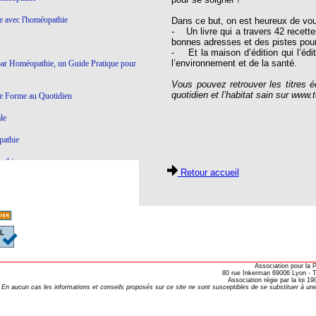
ie avec l'homéopathie
Dans ce but, on est heureux de vous
- Un livre qui a travers 42 recett
bonnes adresses et des pistes pou
- Et la maison d’édition qui l’édi
l’environnement et de la santé.
par Homéopathie, un Guide Pratique pour
Vous pouvez retrouver les titres éd
quotidien et l’habitat sain sur www.
e Forme au Quotidien
le
pathie
athie
Retour accueil
Ce qui ne marche pas en Homéopathie
athie
yroïde à l'Homéopathie
Association pour la
éopathie
80 rue Inkerman 69006 Lyon - Te
Association régie par la loi 
En aucun cas les informations et conseils proposés sur ce site ne sont susceptibles de se substituer à une
e dictatoriale
à l’homéopathie…