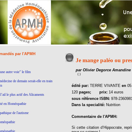
andés par l'APMH
Je mange paléo ou pre
par Olivier Degorce Amandine
ne autre voie" le film
( )
médecine de demain serait-elle en train
lm
édité par:
TERRE VIVANTE
en
05
120
pages;
prix:
14 euros
’ail le plus actif des Alicaments
sous référence ISBN:
978-236098
ité en Homéopathie
Dans la specialité:
Nutrition
thique de l'autisme
Commentaire de l'APMH:
homéopathie
Si cette citation d’Hippocrate, re
homéopathie
pour se soigner !