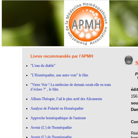
Livres recommandés par l'APMH
S
"L'eau du diable"
p
"L'Homéopathie, une autre voie" le film
"Viens Voir ! La médecine de demain serait-elle en train
d’éclore ?" , le film
édi
15
Allium-Thérapie, l’ail le plus actif des Alicaments
sou
Analyse de Polarité en Homéopathie
Dan
Approche homéopathique de l'autisme
Com
Avenir (L') de l'homéopathie
Réé
Avenir (L') de l'homéopathie
hom