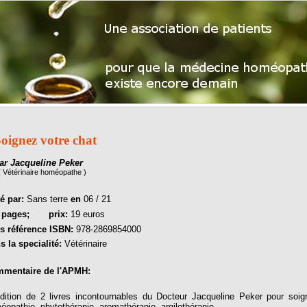
oignez votre chat
ar Jacqueline Peker
( Vétérinaire homéopathe )
té par:
Sans terre
en
06 / 21
6
pages;
prix:
19 euros
s référence ISBN:
978-2869854000
s la specialité:
Vétérinaire
mentaire de l'APMH:
dition de 2 livres incontournables du Docteur Jacqueline Peker pour soi
éopathie, phytothérapie, aromathérapie, argilothérapie….