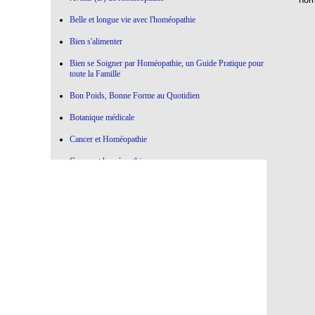
Belle et longue vie avec l'homéopathie
Bien s'alimenter
Bien se Soigner par Homéopathie, un Guide Pratique pour
toute la Famille
Bon Poids, Bonne Forme au Quotidien
Botanique médicale
Cancer et Homéopathie
Cancer et homéopathie
Ce qui marche , Ce qui ne marche pas en Homéopathie
Choisir l'Homéopathie
Colère à l'oeuvre
Confier votre Thyroïde à l'Homéopathie
Conseiller l'Homéopathie
Contre la médecine dictatoriale
De la botanique à l’homéopathie…