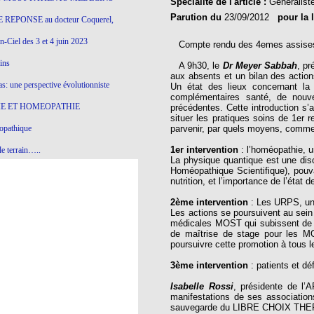
Spécialité de l'article :
Généralist
Parution du
23/09/2012
pour la 
 REPONSE au docteur Coquerel,
-Ciel des 3 et 4 juin 2023
Compte rendu des 4emes assises 
ins
A 9h30, le
Dr Meyer Sabbah
, p
aux absents et un bilan des actio
s: une perspective évolutionniste
Un état des lieux concernant la
complémentaires santé, de nouve
E ET HOMEOPATHIE
précédentes. Cette introduction s’
situer les pratiques soins de 1er
opathique
parvenir, par quels moyens, commen
1er intervention
: l’homéopathie, 
e terrain…..
La physique quantique est une disc
Homéopathique Scientifique), pouv
olithique et herbes sauvages
nutrition, et l’importance de l’état 
ition: remontons le temps !
2ème intervention
: Les URPS, un
Les actions se poursuivent au sein
ins
médicales MOST qui subissent de ple
de maîtrise de stage pour les MO
poursuivre cette promotion à tous l
gro-homéopathie
3ème intervention
: patients et 
il) All-s
Isabelle Rossi
, présidente de l’
manifestations de ses associations,
EA
sauvegarde du LIBRE CHOIX T