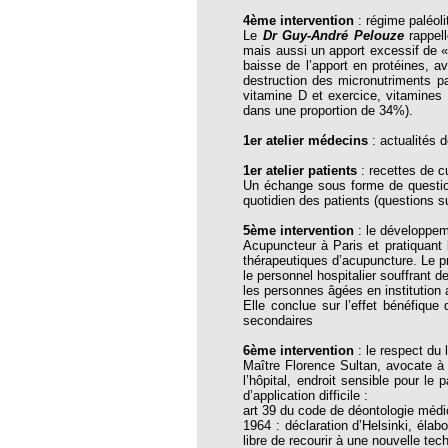
thie et caprices de la météorologie
4ème intervention
: régime paléoli
Le
Dr Guy-André Pelouze
rappell
PHISME ET INTELLIGENCE
mais aussi un apport excessif de «
che Calcarea
baisse de l’apport en protéines, 
destruction des micronutriments pa
 Service de l’Homéopathie !
vitamine D et exercice, vitamines
dans une proportion de 34%).
ngue histoire de collaboration et
1er atelier médecins
: actualités
pathie en obstetrique
1er atelier patients
: recettes de c
Un échange sous forme de question
pathie dans la lutte contre la fièvre
quotidien des patients (questions s
ola
5ème intervention
: le développem
opathie à Skoura
Acupuncteur à Paris et pratiquant 
thérapeutiques d’acupuncture. Le p
le personnel hospitalier souffrant 
-homéopathie
les personnes âgées en institution 
Elle conclue sur l’effet bénéfiqu
secondaires
6ème intervention
: le respect du l
Maître Florence Sultan, avocate à T
grâce à l'homéopathie
l’hôpital, endroit sensible pour le 
d’application difficile :
ARS-COV-2
art 39 du code de déontologie médic
1964 : déclaration d’Helsinki, éla
oporose
libre de recourir à une nouvelle tec