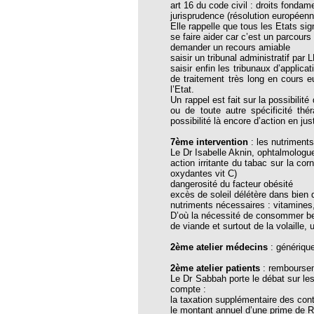
art 16 du code civil : droits fond
opathie
jurisprudence (résolution européen
Elle rappelle que tous les Etats si
le de l’EFHPA le 26/10/2019 à
se faire aider car c’est un parcou
demander un recours amiable
saisir un tribunal administratif par
lidarité Homéopathie »
saisir enfin les tribunaux d’applic
de traitement très long en cours e
, Protection Auditive et Idées Reçues
l’Etat.
Un rappel est fait sur la possibilit
ou de toute autre spécificité th
possibilité là encore d’action en jus
7ème intervention
: les nutriments 
onaria
Le Dr Isabelle Aknin, ophtalmologue 
action irritante du tabac sur la co
e Forme au Quotidien
oxydantes vit C)
dangerosité du facteur obésité
excès de soleil délétère dans bien
nutriments nécessaires : vitamines
D’où la nécessité de consommer bea
s hormones ?
de viande et surtout de la volaille,
AL.)
2ème atelier médecins
: générique
-parodontale à Skoura
2ème atelier patients
: rembourse
Le Dr Sabbah porte le débat sur le
compte :
la taxation supplémentaire des con
t homéopathie
le montant annuel d’une prime de RCP