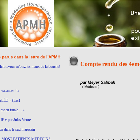
s parus dans la lettre de l'APMH:
Compte rendu des 4em
ichr...vous m'otez les maux de la bouche!
par Meyer Sabbah
( Médecin )
n vacances ! »
LÉO » (Les)
est en finale… »
 » par Jules Verne
on dans le sud marocain
S MOST PATIENTS MEDECINS