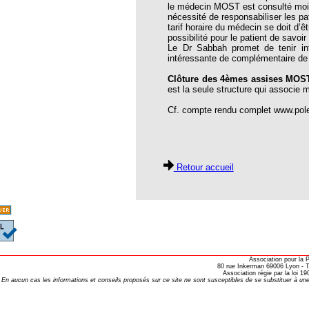
le médecin MOST est consulté moin
nécessité de responsabiliser les p
tarif horaire du médecin se doit d’ê
oria
possibilité pour le patient de savoir
Le Dr Sabbah promet de tenir inf
tier Agla, Cotonou, Bénin
intéressante de complémentaire de
 Hahnemann 2002
Clôture des 4èmes assises MO
est la seule structure qui associe
 Hahnemann 2005
Cf. compte rendu complet www.pole
aint-Jacques
, encore et toujours
; disparition rapide
Retour accueil
 VULGARIS
opathiques
ma (l’armoise maritime)
Association pour la
s 4emes assises MOST
80 rue Inkerman 69006 Lyon - Te
Association régie par la loi 
En aucun cas les informations et conseils proposés sur ce site ne sont susceptibles de se substituer à une
 des ASSISES MOST 2013