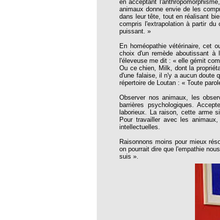
en acceptant l'anthropomorphisme,
opathie
animaux donne envie de les compr
dans leur tête, tout en réalisant bi
le de l’EFHPA le 26/10/2019 à
compris l'extrapolation à partir d
puissant. »
lidarité Homéopathie »
En homéopathie vétérinaire, cet o
choix d'un remède aboutissant à 
, Protection Auditive et Idées Reçues
l'éleveuse me dit : « elle gémit comm
Ou ce chien, Milk, dont la propriéta
d'une falaise, il n'y a aucun doute 
répertoire de Loutan : « Toute parol
Observer nos animaux, les obser
barrières psychologiques. Accept
onaria
laborieux. La raison, cette arme si
Pour travailler avec les animaux
e Forme au Quotidien
intellectuelles.
Raisonnons moins pour mieux réso
on pourrait dire que l'empathie no
s hormones ?
suis ».
AL.)
-parodontale à Skoura
t homéopathie