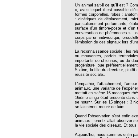
thie et caprices de la météorologie
Un animal sait-il ce qu’il est ? C
», avec lequel il est possible d’
PHISME ET INTELLIGENCE
formes corporelles, robes ; anatomi
che Calcarea
: cinétiques de déplacement, mict
particulièrement performants, éta
 Service de l’Homéopathie !
surface d'un timbre-poste et d'un 
conversation de phéromones » : ce
corps par un individu qui, lorsqu'
ngue histoire de collaboration et
l'émission de ces signaux lors d'un
La reconnaissance sociale : les rel
pathie en obstetrique
ou mouvantes, parfois territoria
importants de chiennes, ou de daup
pathie dans la lutte contre la fièvre
progéniture joue préférentielleme
ola
Sixtine, la fille du directeur, plut
réussite sociale...
opathie à Skoura
L'empathie, l'attachement, l'amo
-homéopathie
animaux, une variante de l’expérie
mettait en scène 15 macaques rhésu
16ième singe était présenté dans u
se nourrir. Sur les 15 singes : 3 n'
se laissèrent mourir de faim.
grâce à l'homéopathie
Quand l'observation s'est enfin ex
animaux. Lorentz allait observer se
ARS-COV-2
la vie sociale des oiseaux. Et tous 
oporose
Aujourd'hui, nous sommes enfin pas