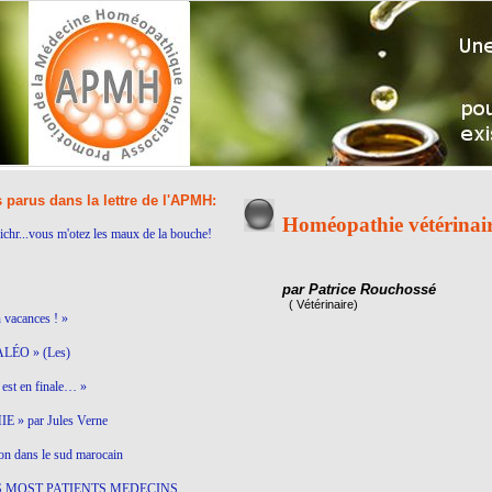
s parus dans la lettre de l'APMH:
Homéopathie vétérinai
ichr...vous m'otez les maux de la bouche!
par Patrice Rouchossé
( Vétérinaire)
n vacances ! »
LÉO » (Les)
est en finale… »
 » par Jules Verne
on dans le sud marocain
S MOST PATIENTS MEDECINS