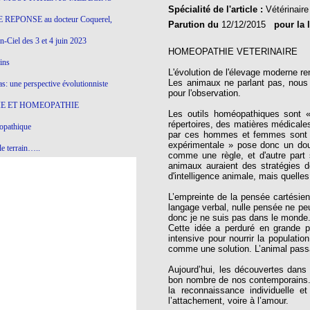
Spécialité de l'article :
Vétérinaire
 REPONSE au docteur Coquerel,
Parution du
12/12/2015
pour la 
-Ciel des 3 et 4 juin 2023
HOMEOPATHIE VETERINAIRE
ins
L'évolution de l'élevage moderne rend
Les animaux ne parlant pas, nous 
s: une perspective évolutionniste
pour l'observation.
E ET HOMEOPATHIE
Les outils homéopathiques sont 
répertoires, des matières médicale
opathique
par ces hommes et femmes sont ret
expérimentale » pose donc un doubl
e terrain…..
comme une règle, et d'autre part 
animaux auraient des stratégies d
olithique et herbes sauvages
d'intelligence animale, mais quelles
ition: remontons le temps !
L’empreinte de la pensée cartésien
langage verbal, nulle pensée ne peu
ins
donc je ne suis pas dans le monde
Cette idée a perduré en grande pa
intensive pour nourrir la populatio
comme une solution. L’animal passa
gro-homéopathie
Aujourd’hui, les découvertes dans
il) All-s
bon nombre de nos contemporains. 
la reconnaissance individuelle e
EA
l’attachement, voire à l’amour.