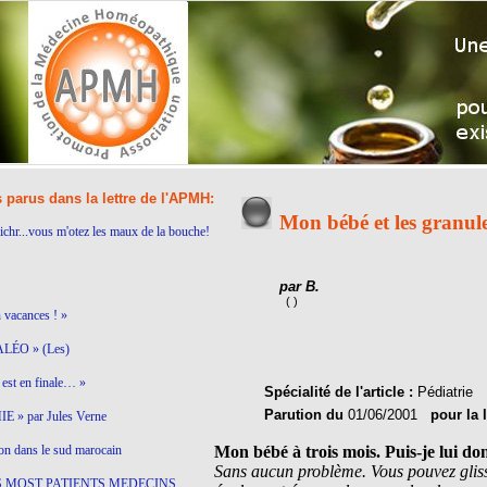
s parus dans la lettre de l'APMH:
Mon bébé et les granul
ichr...vous m'otez les maux de la bouche!
par B.
( )
n vacances ! »
LÉO » (Les)
est en finale… »
Spécialité de l'article :
Pédiatrie
Parution du
01/06/2001
pour la 
 » par Jules Verne
on dans le sud marocain
Mon bébé à trois mois. Puis-je lui
Sans aucun problème. Vous pouvez glisser
S MOST PATIENTS MEDECINS