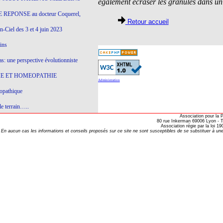
également écraser les granules dans un 
 REPONSE au docteur Coquerel,
Retour accueil
-Ciel des 3 et 4 juin 2023
ins
s: une perspective évolutionniste
E ET HOMEOPATHIE
Administration
opathique
e terrain…..
Association pour la
olithique et herbes sauvages
80 rue Inkerman 69006 Lyon - Te
Association régie par la loi 
En aucun cas les informations et conseils proposés sur ce site ne sont susceptibles de se substituer à une
ition: remontons le temps !
ins
gro-homéopathie
il) All-s
EA