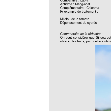
roïde à l’homéopathie !
Comparable : Lap-a
Antidote : Mang-acet
Complémentaire : Calcarea
bourg de l’EFHPA
F/ exemple de traitement :
temps FNSMHF - Parlement Européen,
Mildiou de la tomate
2010
Dépérissement du cyprès
hiques pour lutter contre le coronavirus
Commentaire de la rédaction :
On peut considérer que Silicea est
obtenir des fruits, par contre à utili
 d’un médecin homéopathe
E : VRAI ET FAUX DÉBAT
TANIQUE A L’HOMEOPATHIE :
antique à la musique thérapeutique
 DE PRINCIPES
QUES
Luc Fayeton
cer du sein et homéopathie
um
la pétition