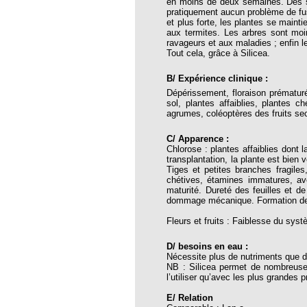
en moins de deux semaines. Des su
pratiquement aucun problème de fusa
et plus forte, les plantes se mainti
oria
aux termites. Les arbres sont moin
ravageurs et aux maladies ; enfin l
tier Agla, Cotonou, Bénin
Tout cela, grâce à Silicea.
 Hahnemann 2002
B/ Expérience clinique :
Dépérissement, floraison prématurée
 Hahnemann 2005
sol, plantes affaiblies, plantes 
agrumes, coléoptères des fruits s
aint-Jacques
, encore et toujours
C/ Apparence :
Chlorose : plantes affaiblies dont 
; disparition rapide
transplantation, la plante est bien
Tiges et petites branches fragiles
chétives, étamines immatures, ave
 VULGARIS
maturité. Dureté des feuilles et de 
dommage mécanique. Formati
opathiques
Fleurs et fruits : Faiblesse du sys
ma (l’armoise maritime)
D/ besoins en eau :
Nécessite plus de nutriments que d
s 4emes assises MOST
NB : Silicea permet de nombreuses 
l’utiliser qu’avec les plus grandes 
 des ASSISES MOST 2013
E/ Relation