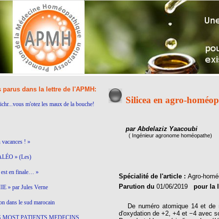
s parus dans la lettre de l'APMH:
Silicea en agro-homéop
ichr...vous m'otez les maux de la bouche!
par Abdelaziz Yaacoubi
( Ingénieur agronome homéopathe)
n vacances ! »
LÉO » (Les)
est en finale… »
Spécialité de l'article :
Agro-homé
Parution du
01/06/2019
pour la 
 » par Jules Verne
on dans le sud marocain
De numéro atomique 14 et de mas
d'oxydation de +2, +4 et −4 avec so
S MOST PATIENTS MEDECINS