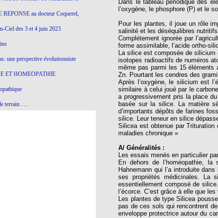
Dans le tableau périodique des él
l’oxygène, le phosphore (P) et le so
 REPONSE au docteur Coquerel,
Pour les plantes, il joue un rôle i
-Ciel des 3 et 4 juin 2023
salinité et les déséquilibres nutriti
Complétement ignorée par l’agricul
ins
forme assimilable, l’acide ortho-sil
La silice est composée de silicium 
s: une perspective évolutionniste
isotopes radioactifs de numéros ato
même pas parmi les 15 éléments ab
E ET HOMEOPATHIE
Zn. Pourtant les cendres des grami
Après l’oxygène, le silicium est l
opathique
similaire à celui joué par le carbon
a progressivement pris la place du
basée sur la silice. La matière s
e terrain…..
d’importants dépôts de farines fos
silice. Leur teneur en silice dépass
olithique et herbes sauvages
Silicea est obtenue par Trituration
maladies chronique »
ition: remontons le temps !
A/ Généralités :
ins
Les essais menés en particulier par
En dehors de l’homéopathie, la 
Hahnemann qui l’a introduite dans 
ses propriétés médicinales. La s
gro-homéopathie
essentiellement composé de silice. 
l’écorce. C’est grâce à elle que le
il) All-s
Les plantes de type Silicea pousse
pas de ces sols qui rencontrent de
EA
enveloppe protectrice autour du ca