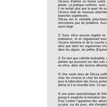
l’écorce d’arbres en bonne santé,
thie et caprices de la météorologie
plante. La pratique confirme, avec 
il ne restait plus que le quart de 
PHISME ET INTELLIGENCE
l’écorce était de nouveau attaché
che Calcarea
branches supérieures.
Silicea est le véritable polychre
 Service de l’Homéopathie !
rencontrera pas de problème. Aucu
aussi large :
ngue histoire de collaboration et
1/ Sans silice aucune végétal ne p
endurance, et en régularisant tous
pathie en obstetrique
l’écorce terrestre et de la couche s
ainsi que dans les organismes viva
pathie dans la lutte contre la fièvre
dans les algues, les prêles (Equis
ola
2/ En tant que colloïde hydrophile, 
opathie à Skoura
plantes qui poussent sur des sols a
en silice, dans des biomes déserti
-homéopathie
3/ Une seule dose de Silicea suffi
chez les vivaces et chez les biannu
pour la fabrication des tissus prote
pleine et à la nouvelle lune. Ce qui
grâce à l'homéopathie
4/ une autre caractéristique de Sil
ARS-COV-2
puisqu’il empêche la formation des 
Pour contrer l’apparition des adven
oporose
ou plus, sur dix jours, afin d’empêc