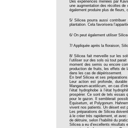
Des expériences menées par Kavira
opathie
une augmentation des récoltes de c
également produire plus de fleurs, c
le de l’EFHPA le 26/10/2019 à
5/ Silicea pourra aussi contribuer 
plantation. Cela favorisera l’appari
lidarité Homéopathie »
, Protection Auditive et Idées Reçues
6/ On peut également utiliser Silice
7/ Appliquée après la floraison, Silic
8/ Silicea fait merveille sur les s
l’utiliser sur des sols où tout par
onaria
moment des semis ou encore comme p
production de fruits, les effets de 
e Forme au Quotidien
dans les cas de dépérissement.
En bref Silicea et ses préparations
Leur action est profonde, durable
Manganum-acetilicum, en cas d’into
s hormones ?
l’état hydrophobe à l’état hydrop
prospérer. Ce sont de tels essais qu
AL.)
pour le gazon. Il semblerait possi
Equisetum, et Polygonum. Hahneman
-parodontale à Skoura
vivent nos patients. Un désert est 
Les préparations de Silicea doivent 
à le créer très rapidement, et avec
de détruire, selon l’habilité du prati
t homéopathie
Silicea a eu d’excellents résultats