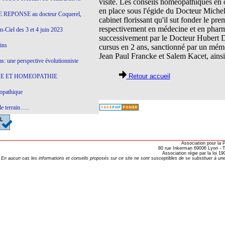
visité. Les conseils homéopathiques en o
en place sous l'égide du Docteur Michel
 REPONSE au docteur Coquerel,
cabinet florissant qu'il sut fonder le p
respectivement en médecine et en pharma
-Ciel des 3 et 4 juin 2023
successivement par le Docteur Hubert De
ins
cursus en 2 ans, sanctionné par un mémo
Jean Paul Francke et Salem Kacet, ainsi
s: une perspective évolutionniste
Retour accueil
E ET HOMEOPATHIE
opathique
e terrain…..
olithique et herbes sauvages
ition: remontons le temps !
Association pour la
80 rue Inkerman 69006 Lyon - Te
ins
Association régie par la loi 
En aucun cas les informations et conseils proposés sur ce site ne sont susceptibles de se substituer à une
gro-homéopathie
il) All-s
EA