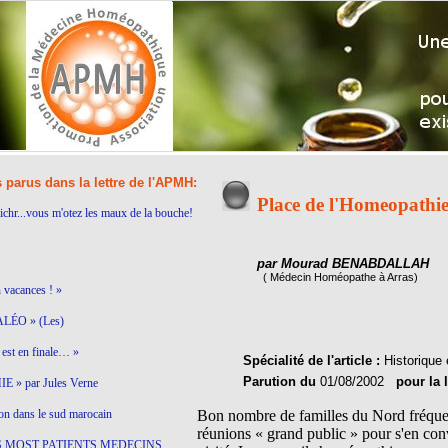
s parus dans la lettre de l'APMH:
Place de l'Homeopathie
ichr...vous m'otez les maux de la bouche!
par Mourad BENABDALLAH
( Médecin Homéopathe à Arras)
n vacances ! »
LÉO » (Les)
est en finale… »
Spécialité de l'article :
Historique 
Parution du
01/08/2002
pour la 
 » par Jules Verne
on dans le sud marocain
Bon nombre de familles du Nord fréquent
réunions « grand public » pour s'en conv
S MOST PATIENTS MEDECINS