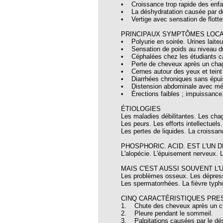
• Croissance trop rapide des enfa
• La déshydratation causée par d
• Vertige avec sensation de flotter,
oria
PRINCIPAUX SYMPTÔMES LOC
tier Agla, Cotonou, Bénin
• Polyurie en soirée. Urines laite
• Sensation de poids au niveau du
 Hahnemann 2002
• Céphalées chez les étudiants cau
• Perte de cheveux après un chagr
 Hahnemann 2005
• Cernes autour des yeux et teint 
• Diarrhées chroniques sans épuis
aint-Jacques
• Distension abdominale avec mé
• Érections faibles ; impuissance
, encore et toujours
ÉTIOLOGIES
; disparition rapide
Les maladies débilitantes. Les chag
Les peurs. Les efforts intellectuels.
 VULGARIS
Les pertes de liquides. La croissan
PHOSPHORIC. ACID. EST L'UN
opathiques
L'alopécie. L'épuisement nerveux. L
MAIS C'EST AUSSI SOUVENT L
Les problèmes osseux. Les dépress
ma (l’armoise maritime)
Les spermatorrhées. La fièvre typh
s 4emes assises MOST
CINQ CARACTÉRISTIQUES PRES
1. Chute des cheveux après un ch
 des ASSISES MOST 2013
2. Pleure pendant le sommeil.
3. Palpitations causées par le dés