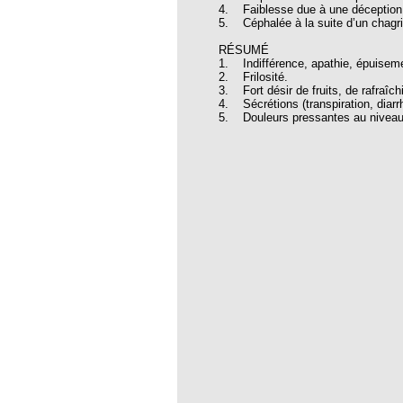
roïde à l’homéopathie !
4. Faiblesse due à une déceptio
5. Céphalée à la suite d’un chagri
bourg de l’EFHPA
RÉSUMÉ
temps FNSMHF - Parlement Européen,
1. Indifférence, apathie, épuisem
2010
2. Frilosité.
3. Fort désir de fruits, de rafraî
hiques pour lutter contre le coronavirus
4. Sécrétions (transpiration, diarr
5. Douleurs pressantes au niveau 
 d’un médecin homéopathe
E : VRAI ET FAUX DÉBAT
TANIQUE A L’HOMEOPATHIE :
antique à la musique thérapeutique
 DE PRINCIPES
QUES
Luc Fayeton
cer du sein et homéopathie
um
la pétition