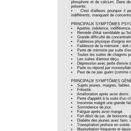
phosphore et de calcium. Dans de
opathie
présents.
• C'est d'ailleurs pourquoi il pe
le de l’EFHPA le 26/10/2019 à
indifférents, manquant de concentr
PRINCIPAUX SYMPTÔMES PSY
lidarité Homéopathie »
• Apathie, indolence, indifférence
• Remède d'état semblable au 'bur
, Protection Auditive et Idées Reçues
• Grande difficulté de concentrati
• Faiblesse physique d'origine ém
• Faiblesse de la mémoire ; doit ch
• Perte de mémoire par suite d’e
• Toutes les suites de chagrins p
• Les suites d'amour déçu.
onaria
• Dépression avec perte d'envie de
• Parle ou répond par monosyllab
e Forme au Quotidien
• Peur de ne pas guérir (comme 
PRINCIPAUX SYMPTÔMES GÉN
• Sujets jeunes, maigres, faibles.
• Frilosité.
s hormones ?
• Amélioration après avoir dormi.
• Perte d'appétit à la suite d’un c
AL.)
• Insomnie malgré une grande fatig
• Somnolence de jour.
-parodontale à Skoura
• Fatigue après avoir mangé.
• Fort désir de jus, de boissons 
• Diabète des jeunes avec faim, so
• Transpiration profuse en soirée.
t homéopathie
• Masturbation fréquente et épuis