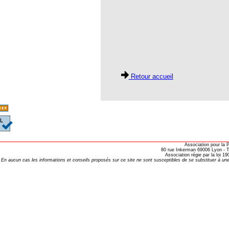
RINAIRE HOMEOPATHE EN 2016 ?
es BROUSSALIAN
- Valeurs Actuelles
7-10-27
Retour accueil
ttre 105
 103
109
120
Association pour la
80 rue Inkerman 69006 Lyon - Te
 26 Les dix ans
Association régie par la loi 
En aucun cas les informations et conseils proposés sur ce site ne sont susceptibles de se substituer à une
27
e 28 Nouvelle année
29
30