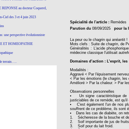
 REPONSE au docteur Coquerel,
-Ciel des 3 et 4 juin 2023
Spécialité de l'article :
Remèdes
ins
Parution du
08/09/2025
pour la 
s: une perspective évolutionniste
La peur ou le chagrin qui anéantit !
E ET HOMEOPATHIE
Mots clefs : Suite de chagrin, de 
Généralités : L'acide phosphoriqu
médecine classique l'utilisait autre
opathique
Domaines d’action : L’esprit, les 
e terrain…..
Modalités :
olithique et herbes sauvages
Aggravé < Par l'épuisement nerveux
< Par les émotions (le chagrin, les 
ition: remontons le temps !
Amélioré > Par la chaleur. > Par le
ins
Observations personnelles
• Un signe caractéristique de 
justiciables de ce remède, est qu'il
• C'est également l'un de nos plu
gro-homéopathie
souffrent de ce problème, ils sont é
• Dans les cas de diabète, on ret
il) All-s
1. Sécheresse de la bouche et d
2. Soif importante de jus de fruit
EA
3. Soif pour du lait froid.