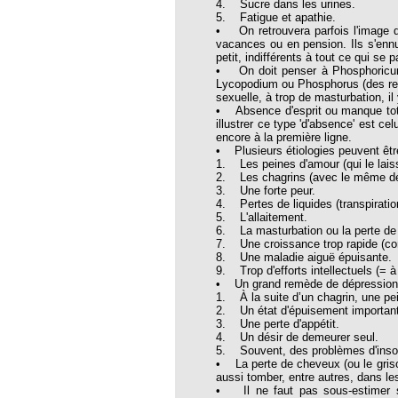
4. Sucre dans les urines.
thie et caprices de la météorologie
5. Fatigue et apathie.
• On retrouvera parfois l'image 
PHISME ET INTELLIGENCE
vacances ou en pension. Ils s'ennui
che Calcarea
petit, indifférents à tout ce qui se 
• On doit penser à Phosphoricum 
 Service de l’Homéopathie !
Lycopodium ou Phosphorus (des remè
sexuelle, à trop de masturbation, i
ngue histoire de collaboration et
• Absence d'esprit ou manque total
illustrer ce type 'd'absence' est ce
encore à la première ligne.
pathie en obstetrique
• Plusieurs étiologies peuvent êtr
1. Les peines d'amour (qui le laiss
pathie dans la lutte contre la fièvre
2. Les chagrins (avec le même dési
ola
3. Une forte peur.
4. Pertes de liquides (transpirati
5. L'allaitement.
opathie à Skoura
6. La masturbation ou la perte de 
7. Une croissance trop rapide (c
-homéopathie
8. Une maladie aiguë épuisante.
9. Trop d'efforts intellectuels (= 
• Un grand remède de dépression d
1. À la suite d’un chagrin, une pe
2. Un état d'épuisement importan
3. Une perte d'appétit.
grâce à l'homéopathie
4. Un désir de demeurer seul.
5. Souvent, des problèmes d'insom
ARS-COV-2
• La perte de cheveux (ou le griso
aussi tomber, entre autres, dans l
oporose
• Il ne faut pas sous-estimer so