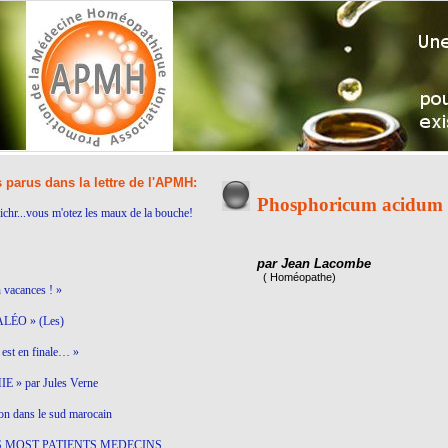
s parus dans la lettre de l'APMH:
Phosphoricum acidum
ichr...vous m'otez les maux de la bouche!
par Jean Lacombe
( Homéopathe)
n vacances ! »
LÉO » (Les)
est en finale… »
 » par Jules Verne
on dans le sud marocain
S MOST PATIENTS MEDECINS