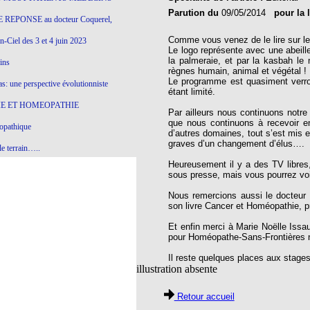
Parution du
09/05/2014
pour la 
 REPONSE au docteur Coquerel,
Comme vous venez de le lire sur le
-Ciel des 3 et 4 juin 2023
Le logo représente avec une abeille
la palmeraie, et par la kasbah le
ins
règnes humain, animal et végétal !
Le programme est quasiment verroui
s: une perspective évolutionniste
étant limité.
E ET HOMEOPATHIE
Par ailleurs nous continuons notr
que nous continuons à recevoir e
opathique
d’autres domaines, tout s’est mis 
graves d’un changement d’élus….
e terrain…..
Heureusement il y a des TV libres
olithique et herbes sauvages
sous presse, mais vous pourrez voir
ition: remontons le temps !
Nous remercions aussi le docteur 
son livre Cancer et Homéopathie, p
ins
Et enfin merci à Marie Noëlle Issa
pour Homéopathe-Sans-Frontières n
gro-homéopathie
Il reste quelques places aux stages
illustration absente
il) All-s
Retour accueil
EA