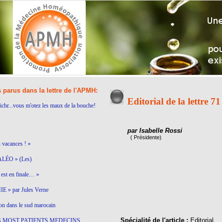
s parus dans la lettre de l'APMH:
Editorial de la lettre 71
ichr...vous m'otez les maux de la bouche!
par Isabelle Rossi
( Présidente)
n vacances ! »
LÉO » (Les)
est en finale… »
 » par Jules Verne
on dans le sud marocain
Spécialité de l'article :
Editorial
S MOST PATIENTS MEDECINS