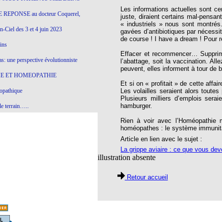
Les informations actuelles sont ce
 REPONSE au docteur Coquerel,
juste, diraient certains mal-pensan
« industriels » nous sont montrés
-Ciel des 3 et 4 juin 2023
gavées d’antibiotiques par nécessit
de course ! I have a dream ! Pour r
ins
Effacer et recommencer… Supprime
s: une perspective évolutionniste
l’abattage, soit la vaccination. All
peuvent, elles informent à tour de 
E ET HOMEOPATHIE
Et si on « profitait » de cette affa
opathique
Les volailles seraient alors toute
Plusieurs milliers d’emplois sera
hamburger.
e terrain…..
Rien à voir avec l’Homéopathie m
olithique et herbes sauvages
homéopathes : le système immunitai
ition: remontons le temps !
Article en lien avec le sujet :
La grippe aviaire : ce que vous dev
ins
illustration absente
Retour accueil
gro-homéopathie
il) All-s
EA