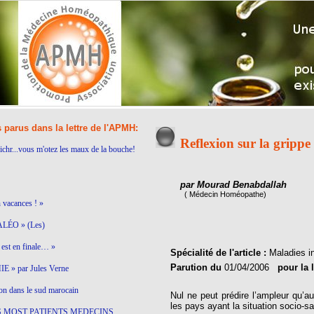
s parus dans la lettre de l'APMH:
Reflexion sur la grippe 
ichr...vous m'otez les maux de la bouche!
par Mourad Benabdallah
( Médecin Homéopathe)
n vacances ! »
LÉO » (Les)
est en finale… »
Spécialité de l'article :
Maladies i
Parution du
01/04/2006
pour la 
 » par Jules Verne
on dans le sud marocain
Nul ne peut prédire l’ampleur qu’a
les pays ayant la situation socio-sa
S MOST PATIENTS MEDECINS