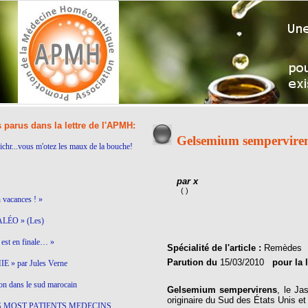
s parus dans la lettre de l'APMH:
Gelsemium sempervire
ichr...vous m'otez les maux de la bouche!
par x
( )
n vacances ! »
LÉO » (Les)
est en finale… »
Spécialité de l'article :
Remèdes
Parution du
15/03/2010
pour la 
 » par Jules Verne
on dans le sud marocain
Gelsemium sempervirens
, le Ja
originaire du Sud des États Unis et
S MOST PATIENTS MEDECINS