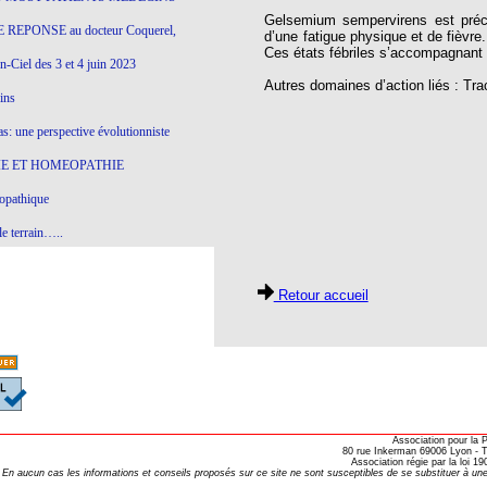
Gelsemium sempervirens est préco
 REPONSE au docteur Coquerel,
d’une fatigue physique et de fièvre
Ces états fébriles s’accompagnant 
-Ciel des 3 et 4 juin 2023
Autres domaines d’action liés : Tra
ins
s: une perspective évolutionniste
E ET HOMEOPATHIE
opathique
e terrain…..
olithique et herbes sauvages
Retour accueil
ition: remontons le temps !
ins
gro-homéopathie
il) All-s
Association pour la
80 rue Inkerman 69006 Lyon - Te
Association régie par la loi 
EA
En aucun cas les informations et conseils proposés sur ce site ne sont susceptibles de se substituer à une