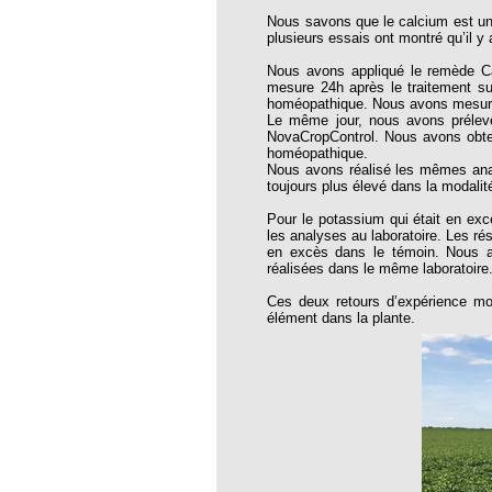
thie et caprices de la météorologie
Nous savons que le calcium est un él
plusieurs essais ont montré qu’il y
PHISME ET INTELLIGENCE
che Calcarea
Nous avons appliqué le remède C
mesure 24h après le traitement su
 Service de l’Homéopathie !
homéopathique. Nous avons mesuré 
Le même jour, nous avons prélevé
ngue histoire de collaboration et
NovaCropControl. Nous avons obten
homéopathique.
Nous avons réalisé les mêmes anal
pathie en obstetrique
toujours plus élevé dans la modali
pathie dans la lutte contre la fièvre
Pour le potassium qui était en ex
ola
les analyses au laboratoire. Les ré
en excès dans le témoin. Nous a
réalisées dans le même laboratoire
opathie à Skoura
Ces deux retours d’expérience mont
-homéopathie
élément dans la plante.
grâce à l'homéopathie
ARS-COV-2
oporose