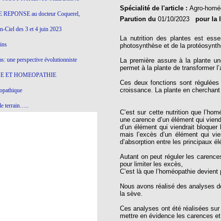
Spécialité de l'article :
Agro-homé
 REPONSE au docteur Coquerel,
Parution du
01/10/2023
pour la 
-Ciel des 3 et 4 juin 2023
La nutrition des plantes est ess
ins
photosynthèse et de la protéosynt
s: une perspective évolutionniste
La première assure à la plante un
permet à la plante de transformer l
E ET HOMEOPATHIE
Ces deux fonctions sont régulées 
croissance. La plante en cherchant 
opathique
e terrain…..
C’est sur cette nutrition que l’hom
une carence d’un élément qui viend
olithique et herbes sauvages
d’un élément qui viendrait bloquer 
mais l’excès d’un élément qui vie
ition: remontons le temps !
d’absorption entre les principaux é
ins
Autant on peut réguler les carences 
pour limiter les excès,
C’est là que l’homéopathie devient 
gro-homéopathie
Nous avons réalisé des analyses d
la sève.
il) All-s
Ces analyses ont été réalisées sur
EA
mettre en évidence les carences et