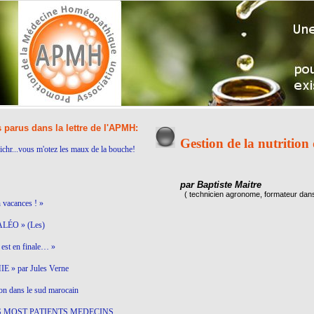
s parus dans la lettre de l'APMH:
Gestion de la nutrition
ichr...vous m'otez les maux de la bouche!
par Baptiste Maitre
( technicien agronome, formateur dans 
n vacances ! »
LÉO » (Les)
est en finale… »
 » par Jules Verne
on dans le sud marocain
S MOST PATIENTS MEDECINS