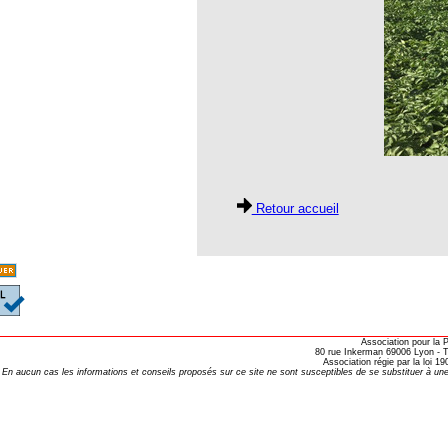
opathie
le de l’EFHPA le 26/10/2019 à
lidarité Homéopathie »
, Protection Auditive et Idées Reçues
Retour accueil
onaria
e Forme au Quotidien
s hormones ?
AL.)
Association pour la
80 rue Inkerman 69006 Lyon - Te
Association régie par la loi 
-parodontale à Skoura
En aucun cas les informations et conseils proposés sur ce site ne sont susceptibles de se substituer à une
t homéopathie