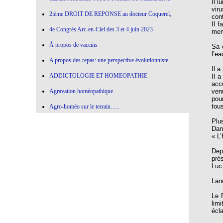
Il 
vir
2ième DROIT DE REPONSE au docteur Coquerel,
con
Il 
4e Congrès Arc-en-Ciel des 3 et 4 juin 2023
mem
À propos de vaccins
Sa 
l’e
A propos des repas: une perspective évolutionniste
Il 
ADDICTOLOGIE ET HOMEOPATHIE
Il 
acc
Agravation homéopathique
ven
pour
tous
Agro-homéo sur le terrain…..
Plu
Alimentation paléolithique et herbes sauvages
Dan
« L
Alimentation-Nutrition: remontons le temps !
Depu
Allergie aux vaccins
pré
Luc
Allium Cepa
Lan
Allium cepa en agro-homéopathie
Le 
Allium Sativum (ail) All-s
lim
écl
AMBRA GRISEA