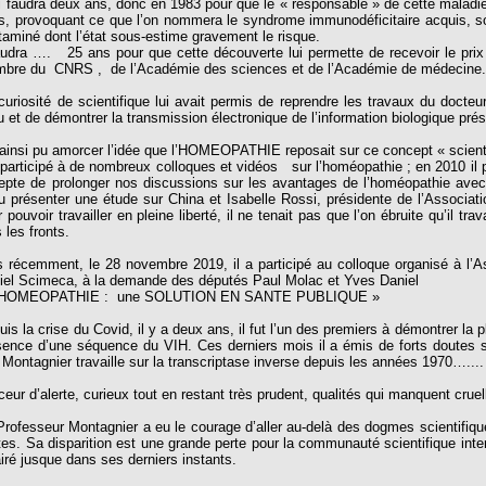
lui faudra deux ans, donc en 1983 pour que le « responsable » de cette maladie 
us, provoquant ce que l’on nommera le syndrome immunodéficitaire acquis, so
taminé dont l’état sous-estime gravement le risque.
faudra …. 25 ans pour que cette découverte lui permette de recevoir le prix 
bre du CNRS , de l’Académie des sciences et de l’Académie de médecine
curiosité de scientifique lui avait permis de reprendre les travaux du docte
au et de démontrer la transmission électronique de l’information biologique pré
a ainsi pu amorcer l’idée que l’HOMEOPATHIE reposait sur ce concept « scient
a participé à de nombreux colloques et vidéos sur l’homéopathie ; en 2010 il
epte de prolonger nos discussions sur les avantages de l’homéopathie avec
u présenter une étude sur China et Isabelle Rossi, présidente de l’Associa
 pouvoir travailler en pleine liberté, il ne tenait pas que l’on ébruite qu’il trav
 les fronts.
s récemment, le 28 novembre 2019, il a participé au colloque organisé à l’
iel Scimeca, à la demande des députés Paul Molac et Yves Daniel
’HOMEOPATHIE : une SOLUTION EN SANTE PUBLIQUE »
is la crise du Covid, il y a deux ans, il fut l’un des premiers à démontrer la p
sence d’une séquence du VIH. Ces derniers mois il a émis de forts doutes 
 Montagnier travaille sur la transcriptase inverse depuis les années 1970…....
ceur d’alerte, curieux tout en restant très prudent, qualités qui manquent crue
Professeur Montagnier a eu le courage d’aller au-delà des dogmes scientifique
ites. Sa disparition est une grande perte pour la communauté scientifique inter
airé jusque dans ses derniers instants.