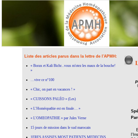
Liste des articles parus dans la lettre de l'APMH:
L
« Borax et Kali Bichr...vous m'otez les maux de la bouche!
»
…vive ce n°100
p
« Chic, on part en vacances ! »
« CUISSONS PALÉO » (Les)
« L’Homéopathie est en finale… »
Spéc
Par
« L’OMEOPATHIE » par Jules Verne
15 jours de mission dans le sud marocain
En 
l’In
1ERES ASSISES MOST PATIENTS MEDECINS