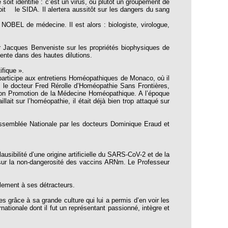
soit identifié : c’est un virus, ou plutôt un groupement de
it le SIDA. Il alertera aussitôt sur les dangers du sang
NOBEL de médecine. Il est alors : biologiste, virologue,
.
ur Jacques Benveniste sur les propriétés biophysiques de
sente dans des hautes dilutions.
ifique ».
 participe aux entretiens Homéopathiques de Monaco, où il
 le docteur Fred Rérolle d’Homéopathie Sans Frontières,
tion Promotion de la Médecine Homéopathique. A l’époque
aillait sur l’homéopathie, il était déjà bien trop attaqué sur
Assemblée Nationale par les docteurs Dominique Eraud et
lausibilité d’une origine artificielle du SARS-CoV-2 et de la
sur la non-dangerosité des vaccins ARNm. Le Professeur
llement à ses détracteurs.
s grâce à sa grande culture qui lui a permis d’en voir les
nationale dont il fut un représentant passionné, intègre et