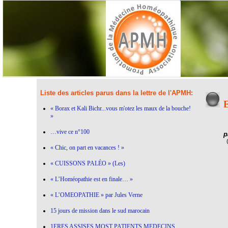
Liste des articles parus dans la lettre de l'APMH:
E
« Borax et Kali Bichr...vous m'otez les maux de la bouche!
»
…vive ce n°100
p
« Chic, on part en vacances ! »
« CUISSONS PALÉO » (Les)
« L’Homéopathie est en finale… »
« L’OMEOPATHIE » par Jules Verne
15 jours de mission dans le sud marocain
1ERES ASSISES MOST PATIENTS MEDECINS