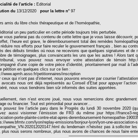
ialité de l'article :
Editorial
ution du
13/12/2020
pour la lettre n°
97
rs amis du libre choix thérapeutique et de l’homéopathie,
ditorial un peu particulier en cette période toujours très perturbée.
ne vous parlerai pas du contenu de cette lettre que je vous laisse découvrir, p
effet, l’heure est grave, le déremboursement total des remèdes homéopathiq
 réduire nos efforts pour faire reculer le gouvernement français , bien au cont
ès des débuts timides où nous ne recevions que quelques signatures et de
bre de témoignages, plus convaincants les uns que les autres ! Alors tant 
tribunal, vous pouvez nous envoyer votre attestation de témoin http:/
ompagné d’une copie de votre pièce d’identité, prioritairement par mail à l’
e pétition en quelques clics sur ce lien :
p://www.apmh.asso.fr/petitionnaires/inscription
r ceux qui n’ont pas d’internet, nous pouvons envoyer par courrier l’attestati
 avocats nous ont déjà représentés au Conseil d’Etat pour appuyer l’action 
ibéré, nous vous tiendrons bien sûr informés des suites apportées.
uellement, rien n’est encore joué, nous vous remercions donc grandement de 
tage ou financier. Tout est primordial pour avancer…
s pouvez lire l’article paru dans le Progrès du lundi 30 novembre 2020 (qu
vez aussi visionner l’émission de FR3 du même jour https://france3-region
ociation-porte-plainte-contre-etat-apres-deremboursement-ho
ps://www.bfmtv.com/lyon/replay-emissions/bonjour-lyon/lyon-une-association-sa
eopathie_VN-202012020147.html du lendemain n’hésitez pas à solliciter les jo
, plus nous serons nombreux, plus nous avons de chances de nous faire ente