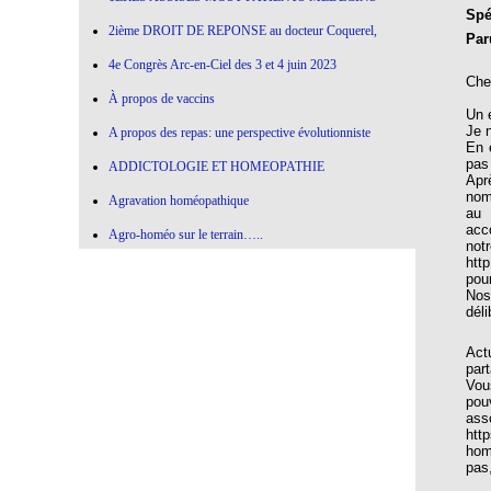
Spéc
2ième DROIT DE REPONSE au docteur Coquerel,
Par
4e Congrès Arc-en-Ciel des 3 et 4 juin 2023
Che
À propos de vaccins
Un é
Je 
A propos des repas: une perspective évolutionniste
En 
pas
ADDICTOLOGIE ET HOMEOPATHIE
Apr
nom
Agravation homéopathique
au 
acc
Agro-homéo sur le terrain…..
notr
htt
Alimentation paléolithique et herbes sauvages
pou
Nos
Alimentation-Nutrition: remontons le temps !
dél
Allergie aux vaccins
Act
par
Allium Cepa
Vou
pou
Allium cepa en agro-homéopathie
ass
htt
Allium Sativum (ail) All-s
hom
pas
AMBRA GRISEA