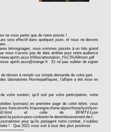
our ne vous parler que de notre procès !
ues sera effectif dans quelques jours, et nous ne devons
raire…
 rares témoignages, nous sommes passés à un très grand
que nous n’avons pas de date arrêtée pour notre audience
/www.apmh.asso.fr/files/attestation_t%C3%A9moin.pdf
adresse apmh.asso@orange.fr . Et ne pas oublier de signer
on de témoin à remplir sur simple demande de votre part.
des laboratoires Homéopathiques, l’affaire a été mise en
votre soutien, qu’il soit par votre participation, votre
otidien lyonnais) en première page de cette lettre, vous
s.francetvinfo.fr/auvergne-rhone-alpes/rhone/lyon/lyon-
meopathie-1900350.html et celle de BFMTV-Lyon
isit-la-justice-pour-contester-le-deremboursement-de-l-
urnalistes pour qu’ils partagent notre combat, n’oubliez
ndre ! Que 2021 vous soit à tous des plus positives