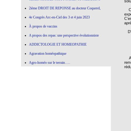
solu
2ième DROIT DE REPONSE au docteur Coquerel,
Ce 
exp
4e Congrès Arc-en-Ciel des 3 et 4 juin 2023
C’e
aprè
À propos de vaccins
D’a
A propos des repas: une perspective évolutionniste
ADDICTOLOGIE ET HOMEOPATHIE
Agravation homéopathique
Att
rem
Agro-homéo sur le terrain…..
rédu
Alimentation paléolithique et herbes sauvages
Alimentation-Nutrition: remontons le temps !
Allergie aux vaccins
Allium Cepa
Allium cepa en agro-homéopathie
Allium Sativum (ail) All-s
AMBRA GRISEA