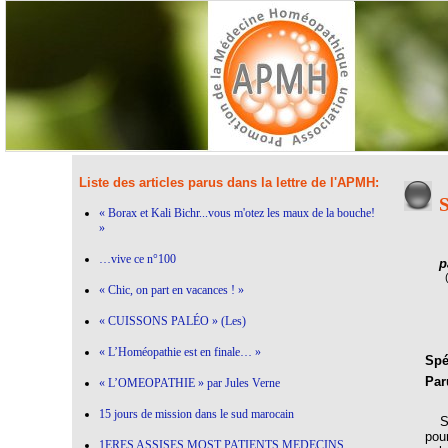
Liste des articles parus dans la lettre de l'APMH:
« Borax et Kali Bichr...vous m'otez les maux de la bouche!
»
…vive ce n°100
p
« Chic, on part en vacances ! »
« CUISSONS PALÉO » (Les)
« L’Homéopathie est en finale… »
Spéc
Par
« L’OMEOPATHIE » par Jules Verne
15 jours de mission dans le sud marocain
Sym
pou
1ERES ASSISES MOST PATIENTS MEDECINS