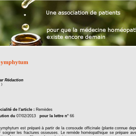
Symphytum
ar Rédaction
( )
ialité de l'article :
Remèdes
ution du
07/02/2013
pour la lettre n°
66
phytum est préparé à partir de la consoude officinale (plante connue depu
r soigner les fractures osseuses. Le remède homéopathique se prépare avec