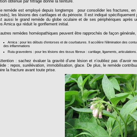
tion obtenue par filtrage donne la teinture.
remède est employé depuis longtemps pour consolider les fractures, en part
osés), les lésions des cartilages et du périoste. Il est indiqué spécifiquement
st aussi le grand remède du globe oculaire et de ses périphériques après un 
s Arnica qui réduit le gonflement initial.
utres remèdes homéopathiques peuvent être rapprochés de façon générale,
Arnica : pour les débuts d’entorses et de courbatures. Il accélère l’élimination des co
des inflammations
Ruta graveolens : pour les lésions des tissus fibreux : cartilage, ligaments, articulation
ention : sachez évaluer la gravité d’une lésion et n’oubliez pas d’avoir 
ède : repos, surélévation, immobilisation, glace. De plus, le remède contribuan
ire la fracture avant toute prise.