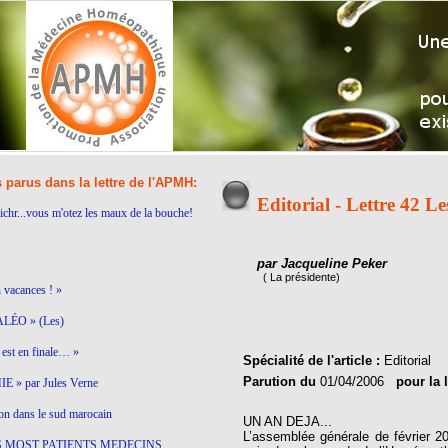
s parus dans la lettre de l'APMH:
Editorial - Lettre 42 Les
ichr...vous m'otez les maux de la bouche!
par Jacqueline Peker
( La présidente)
n vacances ! »
LÉO » (Les)
est en finale… »
Spécialité de l'article :
Editorial
Parution du
01/04/2006
pour la 
 » par Jules Verne
on dans le sud marocain
UN AN DEJA...
L’assemblée générale de février 2
S MOST PATIENTS MEDECINS