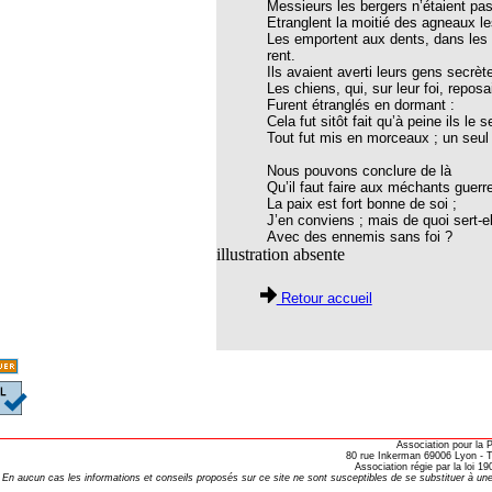
Messieurs les bergers n’étaient pas
thie et caprices de la météorologie
Etranglent la moitié des agneaux le
Les emportent aux dents, dans les b
PHISME ET INTELLIGENCE
rent.
che Calcarea
Ils avaient averti leurs gens secrè
Les chiens, qui, sur leur foi, repos
 Service de l’Homéopathie !
Furent étranglés en dormant :
Cela fut sitôt fait qu’à peine ils le s
ngue histoire de collaboration et
Tout fut mis en morceaux ; un seul
Nous pouvons conclure de là
pathie en obstetrique
Qu’il faut faire aux méchants guerre
La paix est fort bonne de soi ;
pathie dans la lutte contre la fièvre
J’en conviens ; mais de quoi sert-el
ola
Avec des ennemis sans foi ?
illustration absente
opathie à Skoura
Retour accueil
-homéopathie
grâce à l'homéopathie
ARS-COV-2
Association pour la
80 rue Inkerman 69006 Lyon - Te
Association régie par la loi 
oporose
En aucun cas les informations et conseils proposés sur ce site ne sont susceptibles de se substituer à une