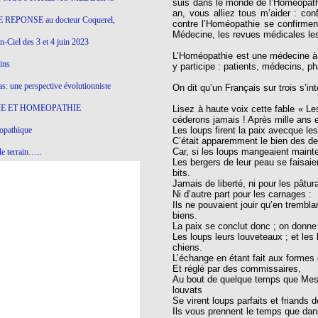
suis dans le monde de l’Homéopathi
an, vous alliez tous m’aider : co
 REPONSE au docteur Coquerel,
contre l’Homéopathie se confirment
Médecine, les revues médicales les
-Ciel des 3 et 4 juin 2023
L’Homéopathie est une médecine à p
ins
y participe : patients, médecins, ph
s: une perspective évolutionniste
On dit qu’un Français sur trois s’
E ET HOMEOPATHIE
Lisez à haute voix cette fable « L
céderons jamais ! Après mille ans e
opathique
Les loups firent la paix avecque les
C’était apparemment le bien des deu
Car, si les loups mangeaient maint
e terrain…..
Les bergers de leur peau se faisaie
bits.
olithique et herbes sauvages
Jamais de liberté, ni pour les pâtur
Ni d’autre part pour les carnages :
ition: remontons le temps !
Ils ne pouvaient jouir qu’en trembla
biens.
ins
La paix se conclut donc ; on donne
Les loups leurs louveteaux ; et les 
chiens.
L’échange en étant fait aux formes 
gro-homéopathie
Et réglé par des commissaires,
Au bout de quelque temps que Mes
il) All-s
louvats
Se virent loups parfaits et friands d
EA
Ils vous prennent le temps que dan