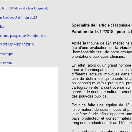
 REPONSE au docteur Coquerel,
-Ciel des 3 et 4 juin 2023
Spécialité de l'article :
Historique 
ins
Parution du
15/12/2018
pour la 
s: une perspective évolutionniste
Après la tribune de 124 médecins 
E ET HOMEOPATHIE
été d’une évaluation de la
Haute 
l'homéopathie issu de notre groupe d
opathique
orientations publiques choisies.
e terrain…..
En effet, alors qu’un grand nombre 
face à l’homéopathie : sciences 
olithique et herbes sauvages
différents acteurs impliqués dans 
afin de définir ce qui oriente ch
ition: remontons le temps !
philosophique et/ou pratiques pr
cartographie de la controverse sur
ins
genre et le contexte culturel seron
des pouvoirs publics.
Pour ce faire une équipe de 13 
gro-homéopathie
l’information, de scientifiques et 
la même étude afin d’apporter une
il) All-s
pays producteur et consommateur
rang des producteurs et au 11ème
EA
Dans cet objectif et afin de mener