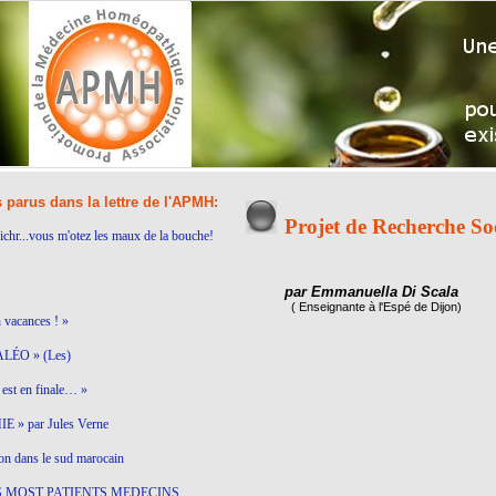
s parus dans la lettre de l'APMH:
Projet de Recherche S
ichr...vous m'otez les maux de la bouche!
par Emmanuella Di Scala
( Enseignante à l'Espé de Dijon)
n vacances ! »
LÉO » (Les)
est en finale… »
 » par Jules Verne
on dans le sud marocain
S MOST PATIENTS MEDECINS