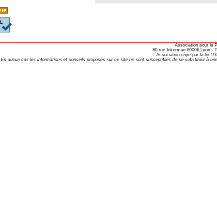
opathie
le de l’EFHPA le 26/10/2019 à
lidarité Homéopathie »
Association pour la
80 rue Inkerman 69006 Lyon - Te
Association régie par la loi 
, Protection Auditive et Idées Reçues
En aucun cas les informations et conseils proposés sur ce site ne sont susceptibles de se substituer à une
onaria
e Forme au Quotidien
s hormones ?
AL.)
-parodontale à Skoura
t homéopathie