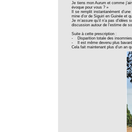
Je tiens mon Aurum et comme j’aime 
thie et caprices de la météorologie
évoque pour vous ? »
Il se remplit instantanément d’une 
PHISME ET INTELLIGENCE
mine d’or de Siguiri en Guinée et 
che Calcarea
Je m’assure qu’il n’a pas d’idées s
discussion autour de l’estime de so
 Service de l’Homéopathie !
Suite à cette prescription :
ngue histoire de collaboration et
- Disparition totale des insomnies
- Il est même devenu plus bavard e
Cela fait maintenant plus d’un an qu
pathie en obstetrique
pathie dans la lutte contre la fièvre
ola
opathie à Skoura
-homéopathie
grâce à l'homéopathie
ARS-COV-2
oporose