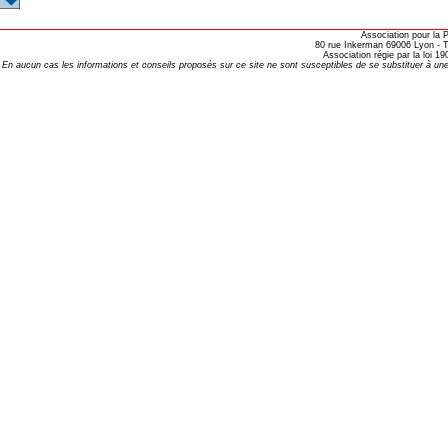
Association pour la
oria
80 rue Inkerman 69006 Lyon - Te
Association régie par la loi 
En aucun cas les informations et conseils proposés sur ce site ne sont susceptibles de se substituer à une
tier Agla, Cotonou, Bénin
 Hahnemann 2002
 Hahnemann 2005
aint-Jacques
, encore et toujours
; disparition rapide
 VULGARIS
opathiques
ma (l’armoise maritime)
s 4emes assises MOST
 des ASSISES MOST 2013