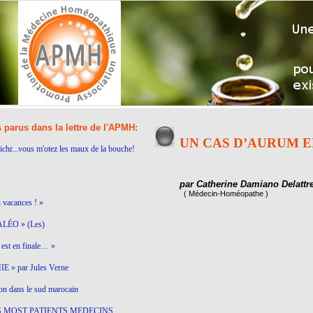
s parus dans la lettre de l'APMH:
UN CAS D’AURUM 
ichr...vous m'otez les maux de la bouche!
par Catherine Damiano Delattr
( Médecin-Homéopathe )
n vacances ! »
LÉO » (Les)
est en finale… »
 » par Jules Verne
on dans le sud marocain
S MOST PATIENTS MEDECINS