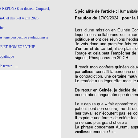
 REPONSE au docteur Coquerel,
Spécialité de l'article :
Humanitair
Parution du
17/09/2024
pour la 
-Ciel des 3 et 4 juin 2023
ins
Lors d’une mission en Guinée Con
lequel nous collaborons sur plac
s: une perspective évolutionniste
politique et ont des réunions heb
Je vois donc une première fois ce 
E ET HOMEOPATHIE
d’un an et de ce fait, il se plaint
l’orage et cela peut l’empêcher de 
opathique
signes, Phosphorus en 30 CH.
e terrain…..
Il revoit mon confrère guinéen deu
par ailleurs connaît la personne de
olithique et herbes sauvages
la contradiction, une certaine mau
Le remède a un léger effet mais le 
ition: remontons le temps !
De retour en Guinée, je décide de 
ins
consultation longue afin que derriè
Le « depuis que » fait apparaître q
patient perd son sourire, me dit que
leur travail et n’écoutent pas les 
gro-homéopathie
Il exprime une forme de colère face
je ne suis plus grand chose »
il) All-s
La phrase concernant Aurum, appri
vieillesse ennemie ! »…
EA