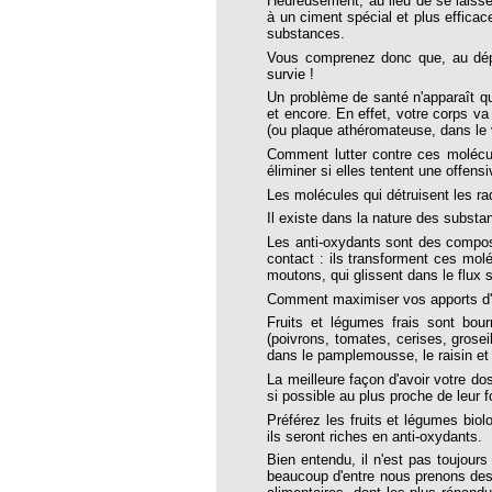
Heureusement, au lieu de se laisser
opathie
à un ciment spécial et plus efficac
substances.
le de l’EFHPA le 26/10/2019 à
Vous comprenez donc que, au dépa
survie !
Un problème de santé n'apparaît qu
lidarité Homéopathie »
et encore. En effet, votre corps v
(ou plaque athéromateuse, dans le 
, Protection Auditive et Idées Reçues
Comment lutter contre ces molécul
éliminer si elles tentent une offens
Les molécules qui détruisent les ra
Il existe dans la nature des substa
onaria
Les anti-oxydants sont des composé
contact : ils transforment ces mol
e Forme au Quotidien
moutons, qui glissent dans le flux s
Comment maximiser vos apports d'an
Fruits et légumes frais sont bourr
s hormones ?
(poivrons, tomates, cerises, grose
dans le pamplemousse, le raisin et 
AL.)
La meilleure façon d'avoir votre do
si possible au plus proche de leur f
-parodontale à Skoura
Préférez les fruits et légumes biol
ils seront riches en anti-oxydants.
Bien entendu, il n'est pas toujours
t homéopathie
beaucoup d'entre nous prenons des