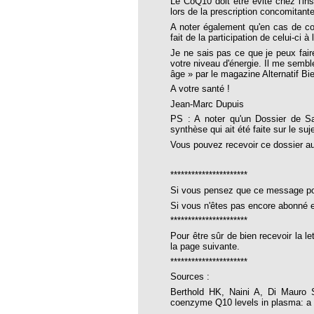
Le CoQ10 doit être évité chez l'ins
tre 108
lors de la prescription concomita
tre 111
A noter également qu'en cas de co
fait de la participation de celui-ci 
tre 112
Je ne sais pas ce que je peux fair
votre niveau d'énergie. Il me semb
tre 57
âge » par le magazine Alternatif Bie
A votre santé !
tre 58
Jean-Marc Dupuis
tre 59
PS : A noter qu'un Dossier de Sa
synthèse qui ait été faite sur le suje
tre 61
Vous pouvez recevoir ce dossier au
tre 62
**********************
tre 64
Si vous pensez que ce message pourr
tre 65
Si vous n'êtes pas encore abonné e
**********************
tre 66
Pour être sûr de bien recevoir la l
tre 69
la page suivante.
**********************
tre 71
Sources :
tre 81
Berthold HK, Naini A, Di Mauro S
coenzyme Q10 levels in plasma: a 
tre 82