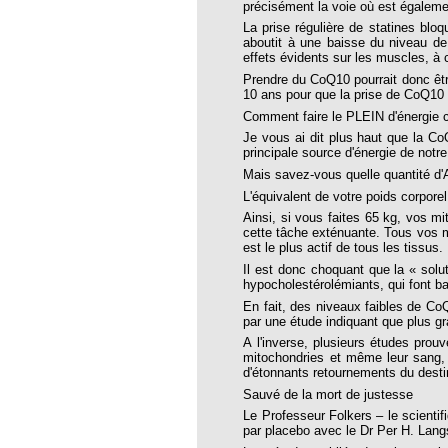
précisément la voie où est égalemen
RINAIRE HOMEOPATHE EN 2016 ?
La prise régulière de statines blo
aboutit à une baisse du niveau de
es BROUSSALIAN
effets évidents sur les muscles, à
- Valeurs Actuelles
Prendre du CoQ10 pourrait donc êtr
10 ans pour que la prise de CoQ10 d
Comment faire le PLEIN d'énergie ce
Je vous ai dit plus haut que la Co
7-10-27
principale source d'énergie de notre
ttre 105
Mais savez-vous quelle quantité d'
L'équivalent de votre poids corporel
 103
Ainsi, si vous faites 65 kg, vos m
cette tâche exténuante. Tous vos m
109
est le plus actif de tous les tissus.
120
Il est donc choquant que la « solu
hypocholestérolémiants, qui font ba
 26 Les dix ans
En fait, des niveaux faibles de Co
par une étude indiquant que plus g
27
A l'inverse, plusieurs études pro
mitochondries et même leur sang, 
e 28 Nouvelle année
d'étonnants retournements du desti
29
Sauvé de la mort de justesse
Le Professeur Folkers – le scientif
30
par placebo avec le Dr Per H. Lang