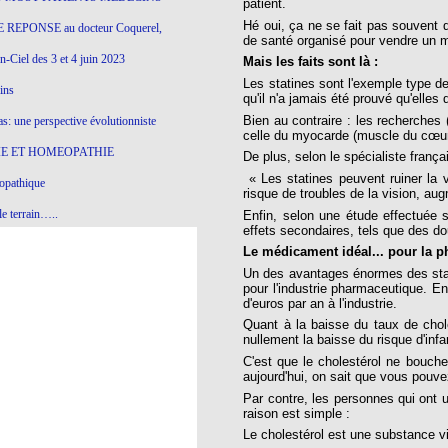
patient.
Hé oui, ça ne se fait pas souvent
 REPONSE au docteur Coquerel,
de santé organisé pour vendre un 
-Ciel des 3 et 4 juin 2023
Mais les faits sont là :
Les statines sont l'exemple type d
ins
qu'il n'a jamais été prouvé qu'elles 
Bien au contraire : les recherches
s: une perspective évolutionniste
celle du myocarde (muscle du cœur)
E ET HOMEOPATHIE
De plus, selon le spécialiste franç
« Les statines peuvent ruiner la 
opathique
risque de troubles de la vision, au
e terrain…..
Enfin, selon une étude effectuée 
effets secondaires, tels que des do
olithique et herbes sauvages
Le médicament idéal... pour la p
Un des avantages énormes des stati
ition: remontons le temps !
pour l'industrie pharmaceutique. En
d'euros par an à l'industrie.
ins
Quant à la baisse du taux de choles
nullement la baisse du risque d'infa
C'est que le cholestérol ne bouche
gro-homéopathie
aujourd'hui, on sait que vous pouv
Par contre, les personnes qui ont u
il) All-s
raison est simple :
EA
Le cholestérol est une substance vi