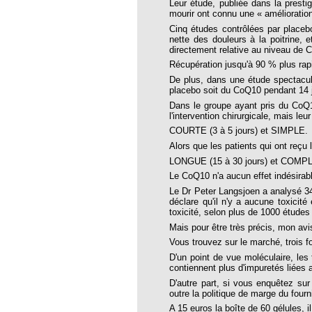
31
Leur étude, publiée dans la prest
mourir ont connu une « amélioratio
32
Cinq études contrôlées par placeb
nette des douleurs à la poitrine, 
33
directement relative au niveau de 
Récupération jusqu'à 90 % plus rapi
34
De plus, dans une étude spectacula
35
placebo soit du CoQ10 pendant 14 jo
Dans le groupe ayant pris du CoQ1
37
l'intervention chirurgicale, mais leur
COURTE (3 à 5 jours) et SIMPLE.
38
Alors que les patients qui ont reçu 
39
LONGUE (15 à 30 jours) et COMP
 40 Tout sur le cerveau
Le CoQ10 n'a aucun effet indésirab
Le Dr Peter Langsjoen a analysé 34 
 41 L'actualité n'est pas la même pour tout
déclare qu'il n'y a aucune toxicit
toxicité, selon plus de 1000 études
Mais pour être très précis, mon av
 42 Les loups et les brebis
Vous trouvez sur le marché, trois f
e 43 Le mensonge resiste au temps
D'un point de vue moléculaire, le
contiennent plus d'impuretés liées
e 44 L'APMH se mobilise
D'autre part, si vous enquêtez sur
e 45 Action ou propagande ?
outre la politique de marge du fourn
A 15 euros la boîte de 60 gélules, 