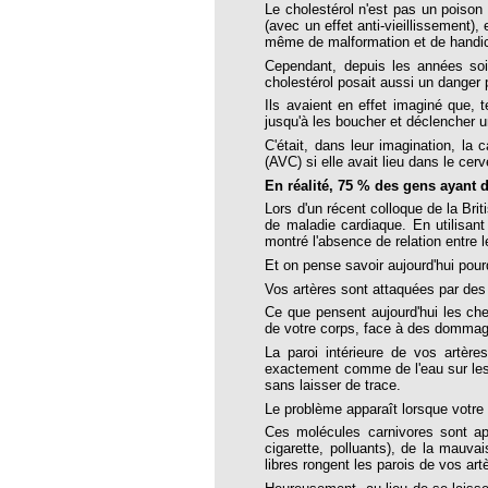
Le cholestérol n'est pas un poison 
thie et caprices de la météorologie
(avec un effet anti-vieillissement)
même de malformation et de handic
PHISME ET INTELLIGENCE
che Calcarea
Cependant, depuis les années soix
cholestérol posait aussi un danger 
 Service de l’Homéopathie !
Ils avaient en effet imaginé que, t
jusqu'à les boucher et déclencher u
ngue histoire de collaboration et
C'était, dans leur imagination, la 
(AVC) si elle avait lieu dans le cer
pathie en obstetrique
En réalité, 75 % des gens ayant d
Lors d'un récent colloque de la Bri
pathie dans la lutte contre la fièvre
de maladie cardiaque. En utilisan
ola
montré l'absence de relation entre 
Et on pense savoir aujourd'hui pour
opathie à Skoura
Vos artères sont attaquées par des
-homéopathie
Ce que pensent aujourd'hui les cher
de votre corps, face à des dommag
La paroi intérieure de vos artèr
exactement comme de l'eau sur les f
sans laisser de trace.
grâce à l'homéopathie
Le problème apparaît lorsque votre s
Ces molécules carnivores sont ap
ARS-COV-2
cigarette, polluants), de la mauva
libres rongent les parois de vos ar
oporose