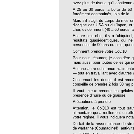
 46 Place aux jeunes
avez plus de risque qu'il contienne
A 25 ou 30 euros la boîte de 60 g
e 48 Ces homéopathes que nous devons lire
forcément contaminés, loin de là.
49
Mais s'il s'agit du corps de mes e
d'origine des USA ou du Japon, et s
 50 : Quels espoirs ?
cher, évidemment (40 à 60 euros la 
Encore plus cher, il y a l'ubiquino
e 51 Prospective 2015, dessine-moi un
résultats quasi-identiques, qui ne
personnes de 90 ans ou plus, qui o
Comment prendre votre CoQ10
 52 : Spécial "Art de vivre"
Pour nous résumer, je considère qu
e 53 Nux Vomica
mais aussi pour toutes celles qui s
Aucune autre substance n'alimente v
re 54 Lycopodium Clavatum
— tout en travaillant avec d'autres
Concernant les doses, il est recom
 55 Libre choix thérapeutique
conseillé de prendre 2 fois 50 mg pa
60 - les 20 ans
Il vaut mieux prendre les gélul
présence d’huile ou de graisse.
68
Précautions à prendre
91
Attention, le CoQ10 est tout sau
alimentaire qui a réellement un eff
tre 100
votre régime. Il vous indiquera no
Du fait de la ressemblance de stru
tre 101
de warfarine (Coumadine®, anti-vit