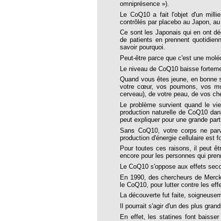
roïde à l’homéopathie !
omniprésence »).
Le CoQ10 a fait l'objet d'un mill
bourg de l’EFHPA
contrôlés par placebo au Japon, au
temps FNSMHF - Parlement Européen,
Ce sont les Japonais qui en ont dé
2010
de patients en prennent quotidien
savoir pourquoi.
hiques pour lutter contre le coronavirus
Peut-être parce que c'est une moléc
Le niveau de CoQ10 baisse forteme
Quand vous êtes jeune, en bonne sa
 d’un médecin homéopathe
votre cœur, vos poumons, vos musc
cerveau), de votre peau, de vos ch
E : VRAI ET FAUX DÉBAT
Le problème survient quand le vie
production naturelle de CoQ10 dan
TANIQUE A L’HOMEOPATHIE :
peut expliquer pour une grande part
antique à la musique thérapeutique
Sans CoQ10, votre corps ne parvi
production d'énergie cellulaire est 
 DE PRINCIPES
Pour toutes ces raisons, il peut 
QUES
encore pour les personnes qui pren
Le CoQ10 s'oppose aux effets seco
Luc Fayeton
En 1990, des chercheurs de Merck, 
cer du sein et homéopathie
le CoQ10, pour lutter contre les ef
La découverte fut faite, soigneusem
um
Il pourrait s'agir d'un des plus gra
la pétition
En effet, les statines font baisse