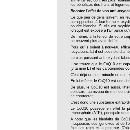
alimentaires, dont les plus répandu
les bénéfices des fruits et légumes
Boostez l'effet de vos anti-oxyda
oria
Ce que peu de gens savent, en reva
par opposition à leur forme « oxyd
tier Agla, Cotonou, Bénin
poudre blanche. Si elle est oxydée
lorsqu'il est exposé à l'air parce qu'
 Hahnemann 2002
De même, à l'intérieur de votre cor
 Hahnemann 2005
ne peuvent plus avoir d'effet.
Pour qu'ils soient à nouveau effica
aint-Jacques
recycleurs. Et il est possible d’
Le plus puissant anti-oxydant fabri
, encore et toujours
Il se trouve que le CoQ10 est capa
; disparition rapide
(vitamine E) et les caroténoïdes co
C'est déjà un petit miracle en soi ;
 VULGARIS
En lui-même, le CoQ10 est une des
opathiques
De plus, le CoQ10 est aussi, littér
cellulaire, au niveau de mini-centr
se contracter.
C'est donc une substance extraordina
ma (l’armoise maritime)
Le CoQ10 possède en effet la pro
s 4emes assises MOST
triphosphate (ATP), principale sou
A noter que les bienfaits du CoQ1
 des ASSISES MOST 2013
muqueuses des gencives et de l’es
foie, les reins et la prostate. D'