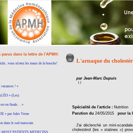
s parus dans la lettre de l'APMH:
L'arnaque du cholestér
ichr...vous m'otez les maux de la bouche!
par Jean-Marc Dupuis
( )
n vacances ! »
LÉO » (Les)
est en finale… »
Spécialité de l'article :
Nutrition
Parution du
24/05/2015
pour la 
 » par Jules Verne
on dans le sud marocain
J'ai déclenché un mini-scandale 
cholestérol (les « statines ») pro
S MOST PATIENTS MEDECINS