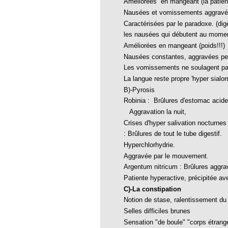
Améliorées
en mangeant (la patiente
thie et caprices de la météorologie
Nausées et vomissements aggravés 
PHISME ET INTELLIGENCE
Caractérisées par le paradoxe. (dig
che Calcarea
les nausées qui débutent au moment 
Améliorées en mangeant (poids!!!)
 Service de l’Homéopathie !
Nausées constantes, aggravées pe
ngue histoire de collaboration et
Les vomissements ne soulagent pas
La langue reste propre 'hyper sialor
pathie en obstetrique
B)-Pyrosis
Robinia : Brûlures d'estomac acide
pathie dans la lutte contre la fièvre
ola
Aggravation la nuit,
Crises d'hyper salivation nocturnes (
opathie à Skoura
: Brûlures de tout le tube digestif.
-homéopathie
Hyperchlorhydrie.
Aggravée par le mouvement.
Argentum nitricum : Brûlures aggra
Patiente hyperactive, précipitée a
grâce à l'homéopathie
C)-La constipation
Notion de stase, ralentissement du 
ARS-COV-2
Selles difficiles brunes
oporose
Sensation "de boule" "corps étrang