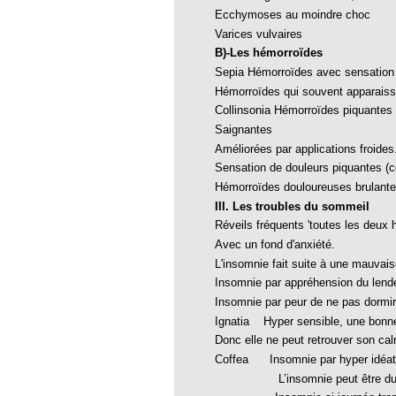
Ecchymoses au moindre choc
Varices vulvaires
oria
B)-Les hémorroïdes
tier Agla, Cotonou, Bénin
Sepia Hémorroïdes avec sensation 
Hémorroïdes qui souvent apparaiss
 Hahnemann 2002
Collinsonia Hémorroïdes piquantes 
 Hahnemann 2005
Saignantes
Améliorées par applications froides
aint-Jacques
Sensation de douleurs piquantes (
, encore et toujours
Hémorroïdes douloureuses brulantes
; disparition rapide
III. Les troubles du sommeil
Réveils fréquents 'toutes les deux 
 VULGARIS
Avec un fond d'anxiété.
opathiques
L'insomnie fait suite à une mauvais
Insomnie par appréhension du len
Insomnie par peur de ne pas dormir
ma (l’armoise maritime)
Ignatia Hyper sensible, une bonne
Donc elle ne peut retrouver son ca
s 4emes assises MOST
Coffea Insomnie par hyper idéation 
 des ASSISES MOST 2013
L’insomnie peut être due égale