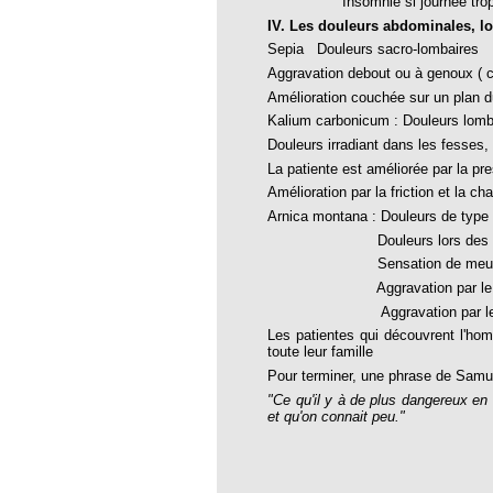
roïde à l’homéopathie !
Insomnie si journée trop ric
IV. Les douleurs abdominales, l
bourg de l’EFHPA
Sepia Douleurs sacro-lombaires
temps FNSMHF - Parlement Européen,
Aggravation debout ou à genoux ( ca
2010
Amélioration couchée sur un plan d
hiques pour lutter contre le coronavirus
Kalium carbonicum : Douleurs lomb
Douleurs irradiant dans les fesses,
La patiente est améliorée par la pr
 d’un médecin homéopathe
Amélioration par la friction et la cha
Arnica montana : Douleurs de type
E : VRAI ET FAUX DÉBAT
Douleurs lors des mouvement
TANIQUE A L’HOMEOPATHIE :
Sensation de meurtrissure au 
Aggravation par le toucher (em
antique à la musique thérapeutique
Aggravation par les s
 DE PRINCIPES
Les patientes qui découvrent l'hom
QUES
toute leur famille
Luc Fayeton
Pour terminer, une phrase de Samue
"Ce qu'il y à de plus dangereux en 
cer du sein et homéopathie
et qu'on connait peu."
um
la pétition