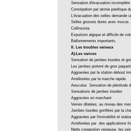
Sensation d'évacuation incomplète
opathie
Constipation par atonie parétique d
le de l’EFHPA le 26/10/2019 à
L’évacuation des selles demande un
Selles grosses dures avec mucus.
lidarité Homéopathie »
Collinsonia
Expulsion algique et difficile de vo
, Protection Auditive et Idées Reçues
Ballonnements importants.
II. Les troubles veineux
A)-Les varices
Sensation de jambes lourdes et gon
onaria
Les jambes portent de gros paquets
e Forme au Quotidien
Aggravées par la station debout imm
Améliorées par la marche rapide.
Aesculus Sensation de plénitude d
s hormones ?
Sensations de jambes lourdes
Aggravées en marchant
AL.)
Veines dilatées, au niveau des mem
-parodontale à Skoura
Jambes lourdes gonflées par la chal
Aggravées par l'immobilité et stati
Améliorées par
des applications fr
t homéopathie
Nette congestion veineuse, les vein