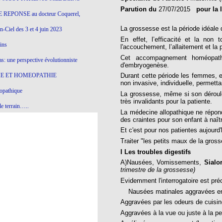
Parution du
27/07/2015
pour la 
 REPONSE au docteur Coquerel,
La grossesse est la période idéal
-Ciel des 3 et 4 juin 2023
En effet, l’efficacité et la non
ins
l'accouchement, l’allaitement et la
Cet accompagnement homéopathi
s: une perspective évolutionniste
d'embryogenèse.
E ET HOMEOPATHIE
Durant cette période les femmes, e
non invasive, individuelle, permett
opathique
La grossesse, même si son déroule
très invalidants pour la patiente.
e terrain…..
La médecine allopathique ne répond
des craintes pour son enfant à naît
olithique et herbes sauvages
Et c'est pour nos patientes aujourd
ition: remontons le temps !
Traiter "les petits maux de la gros
I Les troubles digestifs
ins
A)Nausées, Vomissements,
Sialo
trimestre de la grossesse)
Evidemment l'interrogatoire est pré
gro-homéopathie
Nausées matinales aggravées en
il) All-s
Aggravées par les odeurs de cuisi
Aggravées à la vue ou juste à la p
EA