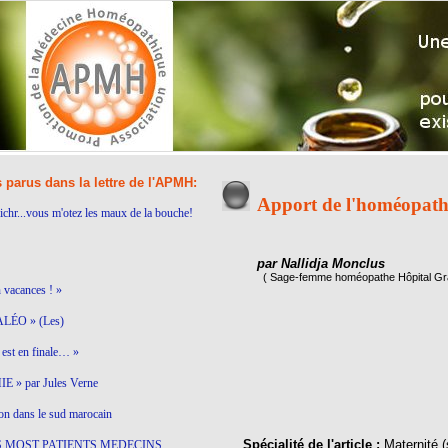
s parus dans la lettre de l'APMH:
Apport de l'homéopathi
ichr...vous m'otez les maux de la bouche!
par Nallidja Monclus
( Sage-femme homéopathe Hôpital G
n vacances ! »
LÉO » (Les)
est en finale… »
 » par Jules Verne
on dans le sud marocain
Spécialité de l'article :
Maternité 
S MOST PATIENTS MEDECINS