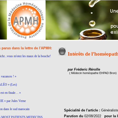
s parus dans la lettre de l'APMH:
Intérêts de l’homéopat
ichr...vous m'otez les maux de la bouche!
par Fréderic Rérolle
( Médecin homéopathe EHPAD Bron)
n vacances ! »
LÉO » (Les)
est en finale… »
 » par Jules Verne
on dans le sud marocain
Spécialité de l'article :
Généralist
Parution du
02/08/2022
pour la 
S MOST PATIENTS MEDECINS