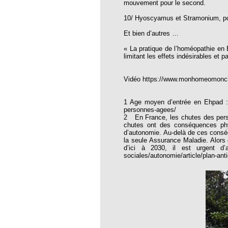
mouvement pour le second.
opathie
10/ Hyoscyamus et Stramonium, pou
le de l’EFHPA le 26/10/2019 à
Et bien d’autres …
lidarité Homéopathie »
« La pratique de l’homéopathie en 
limitant les effets indésirables et
, Protection Auditive et Idées Reçues
Vidéo https://www.monhomeomonchoi
1 Age moyen d’entrée en Ehpad : 8
onaria
personnes-agees/
2 En France, les chutes des pers
chutes ont des conséquences phys
e Forme au Quotidien
d’autonomie. Au-delà de ces conséqu
la seule Assurance Maladie. Alors 
d’ici à 2030, il est urgent d’ag
sociales/autonomie/article/plan-an
s hormones ?
AL.)
-parodontale à Skoura
t homéopathie