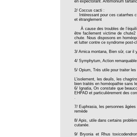
en expectorant. Antimonium tartaric
thie et caprices de la météorologie
2/ Coccus cacti :
PHISME ET INTELLIGENCE
Intéressant pour ces catarrhes ch
che Calcarea
et étranglement
 Service de l’Homéopathie !
À cause des troubles de l’équilibr
être facilement victime de chute2
ngue histoire de collaboration et
chute. Nous disposons en homéopath
et lutter contre ce syndrome post-c
pathie en obstetrique
3/ Arnica montana, Bien sûr, car i
4/ Symphytum, Action remarquable et
pathie dans la lutte contre la fièvre
ola
5/ Opium, Très utile pour traiter l
opathie à Skoura
L’isolement, les deuils, les chagri
bien traités en homéopathie sans l
-homéopathie
6/ Ignatia, On constate que beauco
EHPAD et particulièrement des co
.
7/ Euphrasia, les personnes âgées 
remède
grâce à l'homéopathie
8/ Apis, utile dans certains problè
ARS-COV-2
cutanée.
oporose
9/ Bryonia et Rhus toxicodendron,