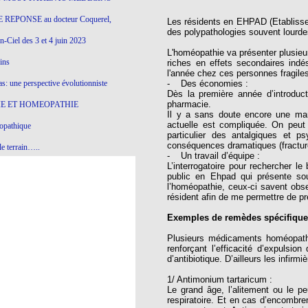
 REPONSE au docteur Coquerel,
Les résidents en EHPAD (Etabliss
des polypathologies souvent lourde
-Ciel des 3 et 4 juin 2023
L'homéopathie va présenter plusieur
ins
riches en effets secondaires indé
l'année chez ces personnes fragiles
s: une perspective évolutionniste
- Des économies :
Dès la première année d’introduc
pharmacie.
E ET HOMEOPATHIE
Il y a sans doute encore une mar
actuelle est compliquée. On peut
opathique
particulier des antalgiques et p
conséquences dramatiques (fracture
e terrain…..
- Un travail d’équipe :
L’interrogatoire pour rechercher 
olithique et herbes sauvages
public en Ehpad qui présente souv
l’homéopathie, ceux-ci savent obse
ition: remontons le temps !
résident afin de me permettre de p
ins
Exemples de remèdes spécifique
Plusieurs médicaments homéopathiqu
renforçant l’efficacité d’expulsi
gro-homéopathie
d’antibiotique. D’ailleurs les infir
il) All-s
1/ Antimonium tartaricum :
Le grand âge, l’alitement ou le pe
EA
respiratoire. Et en cas d’encombr