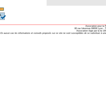
opathie
le de l’EFHPA le 26/10/2019 à
lidarité Homéopathie »
Association pour la
, Protection Auditive et Idées Reçues
80 rue Inkerman 69006 Lyon - Te
Association régie par la loi 
En aucun cas les informations et conseils proposés sur ce site ne sont susceptibles de se substituer à une
onaria
e Forme au Quotidien
s hormones ?
AL.)
-parodontale à Skoura
t homéopathie