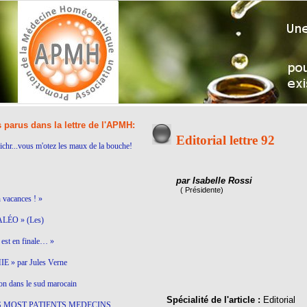
s parus dans la lettre de l'APMH:
Editorial lettre 92
ichr...vous m'otez les maux de la bouche!
par Isabelle Rossi
( Présidente)
n vacances ! »
LÉO » (Les)
est en finale… »
 » par Jules Verne
on dans le sud marocain
Spécialité de l'article :
Editorial
S MOST PATIENTS MEDECINS