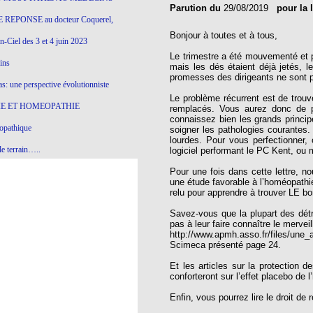
Parution du
29/08/2019
pour la 
 REPONSE au docteur Coquerel,
Bonjour à toutes et à tous,
-Ciel des 3 et 4 juin 2023
Le trimestre a été mouvementé et 
ins
mais les dés étaient déjà jetés, le
promesses des dirigeants ne sont 
s: une perspective évolutionniste
Le problème récurrent est de trouv
E ET HOMEOPATHIE
remplacés. Vous aurez donc de 
connaissez bien les grands princip
opathique
soigner les pathologies courantes
lourdes. Pour vous perfectionner,
e terrain…..
logiciel performant le PC Kent, ou 
olithique et herbes sauvages
Pour une fois dans cette lettre, no
une étude favorable à l’homéopathie 
relu pour apprendre à trouver LE b
ition: remontons le temps !
Savez-vous que la plupart des détr
ins
pas à leur faire connaître le mervei
http://www.apmh.asso.fr/files/une_a
Scimeca présenté page 24.
gro-homéopathie
Et les articles sur la protection 
conforteront sur l’effet placebo de 
il) All-s
Enfin, vous pourrez lire le droit de
EA