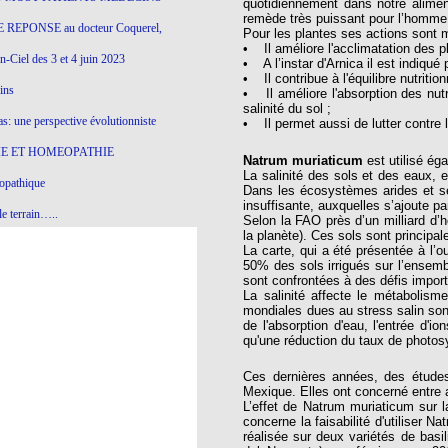
quotidiennement dans notre aliment
remède très puissant pour l’homme,
 REPONSE au docteur Coquerel,
Pour les plantes ses actions sont m
• Il améliore l'acclimatation des 
-Ciel des 3 et 4 juin 2023
• A l’instar d'Arnica il est indiqué 
• Il contribue à l'équilibre nutriti
ins
• Il améliore l'absorption des nutri
salinité du sol ;
s: une perspective évolutionniste
• Il permet aussi de lutter contre
E ET HOMEOPATHIE
Natrum muriaticum
est utilisé ég
La salinité des sols et des eaux, e
opathique
Dans les écosystèmes arides et semi
insuffisante, auxquelles s’ajoute pa
e terrain…..
Selon la FAO près d’un milliard d’
la planète). Ces sols sont principa
olithique et herbes sauvages
La carte, qui a été présentée à l’o
50% des sols irrigués sur l’ensemb
ition: remontons le temps !
sont confrontées à des défis import
La salinité affecte le métabolism
ins
mondiales dues au stress salin son
de l'absorption d'eau, l'entrée d'i
qu'une réduction du taux de photosyn
gro-homéopathie
Ces dernières années, des études
Mexique. Elles ont concerné entre 
il) All-s
L’effet de Natrum muriaticum sur l
concerne la faisabilité d'utiliser 
EA
réalisée sur deux variétés de basi