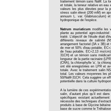
roïde à l’homéopathie !
traitement témoin sans NaM. La longu
et totale, la teneur relative en ea
bourg de l’EFHPA
valeurs les plus élevées pour la
stress salin élevé (200 mM) en ajo
temps FNSMHF - Parlement Européen,
annuum L. var. Glabriusculum) et 
2010
hydroponique de l'espèce.
hiques pour lutter contre le coronavirus
Natrum muriaticum
modifie les v
plante au potentiel agro-industriel
traité. L'objectif de l'étude était
différents niveaux de salinité 
 d’un médecin homéopathe
arrangement factoriel (3A x 3B) et
de mer et 50% d'eau potable, EC=
E : VRAI ET FAUX DÉBAT
de l'eau potable, EC=2,13 ms/cm
31CH) et un témoin sans médicamen
TANIQUE A L’HOMEOPATHIE :
longueur de la partie racinaire (LPR)
(CRA), la chlorophylle 'a’, la chlo
antique à la musique thérapeutique
ont été enregistrées en LPR et av
totale. Avec le traitement salin N
 DE PRINCIPES
total. Les valeurs moyennes les p
QUES
50/NaM-31CH. Cela suggère un effet 
potentielle dans la culture hydropon
Luc Fayeton
A la lumière de ces expérimentatio
cer du sein et homéopathie
salin, d’autant plus qu’il est dan
spécifiques existant actuellement
um
nécessite des techniques d’extracti
produits à base de Glycine bétaïne 
la pétition
base de sucre comme le Tréhalose