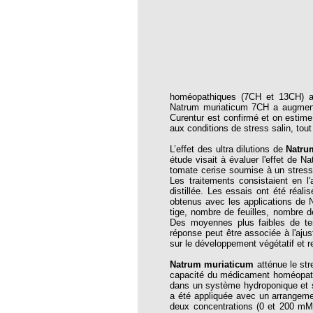
oria
tier Agla, Cotonou, Bénin
 Hahnemann 2002
homéopathiques (7CH et 13CH) a 
 Hahnemann 2005
Natrum muriaticum 7CH a augmenté
Curentur est confirmé et on estime
aint-Jacques
aux conditions de stress salin, tout
, encore et toujours
L’effet des ultra dilutions de
Natru
étude visait à évaluer l'effet de 
; disparition rapide
tomate cerise soumise à un stress s
Les traitements consistaient en
 VULGARIS
distillée. Les essais ont été réal
obtenus avec les applications de 
opathiques
tige, nombre de feuilles, nombre de
Des moyennes plus faibles de ten
réponse peut être associée à l'ajus
sur le développement végétatif et 
ma (l’armoise maritime)
Natrum muriaticum
atténue le st
s 4emes assises MOST
capacité du médicament homéopath
dans un système hydroponique et 
 des ASSISES MOST 2013
a été appliquée avec un arrangemen
deux concentrations (0 et 200 m