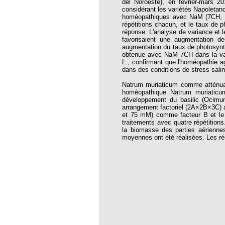
del Noroeste), en février-mars 
thie et caprices de la météorologie
considérant les variétés Napoletan
homéopathiques avec NaM (7CH, 13
PHISME ET INTELLIGENCE
répétitions chacun, et le taux de 
che Calcarea
réponse. L'analyse de variance et
favorisaient une augmentation d
 Service de l’Homéopathie !
augmentation du taux de photosynth
obtenue avec NaM 7CH dans la vari
ngue histoire de collaboration et
L., confirmant que l'homéopathie a
dans des conditions de stress salin
pathie en obstetrique
Natrum muriaticum comme atténuateu
homéopathique Natrum muriaticum 
développement du basilic (Ocimu
pathie dans la lutte contre la fièvre
arrangement factoriel (2A×2B×3C) a
ola
et 75 mM) comme facteur B et le
traitements avec quatre répétitions
opathie à Skoura
la biomasse des parties aérienne
moyennes ont été réalisées. Les ré
-homéopathie
grâce à l'homéopathie
ARS-COV-2
oporose