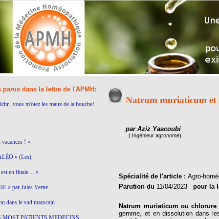
s parus dans la lettre de l'APMH:
Natrum muriaticum et s
ichr...vous m'otez les maux de la bouche!
par Aziz Yaacoubi
( Ingénieur agronome)
n vacances ! »
LÉO » (Les)
est en finale… »
Spécialité de l'article :
Agro-homé
Parution du
11/04/2023
pour la 
 » par Jules Verne
on dans le sud marocain
Natrum muriaticum ou chlorur
gemme, et en dissolution dans les
S MOST PATIENTS MEDECINS