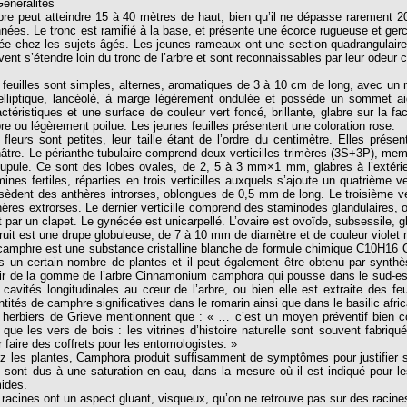
Généralités
rbre peut atteindre 15 à 40 mètres de haut, bien qu’il ne dépasse rarement 20
nnées. Le tronc est ramifié à la base, et présente une écorce rugueuse et ger
lée chez les sujets âgés. Les jeunes rameaux ont une section quadrangulaire. 
ent s’étendre loin du tronc de l’arbre et sont reconnaissables par leur odeur c
 feuilles sont simples, alternes, aromatiques de 3 à 10 cm de long, avec un 
elliptique, lancéolé, à marge légèrement ondulée et possède un sommet aig
actéristiques et une surface de couleur vert foncé, brillante, glabre sur la fa
bre ou légèrement poilue. Les jeunes feuilles présentent une coloration rose.
 fleurs sont petites, leur taille étant de l’ordre du centimètre. Elles prés
nâtre. Le périanthe tubulaire comprend deux verticilles trimères (3S+3P), memb
cupule. Ce sont des lobes ovales, de 2, 5 à 3 mm×1 mm, glabres à l’extérie
mines fertiles, réparties en trois verticilles auxquels s’ajoute un quatrième
sèdent des anthères introrses, oblongues de 0,5 mm de long. Le troisième ver
hères extrorses. Le dernier verticille comprend des staminodes glandulaires, 
t par un clapet. Le gynécée est unicarpellé. L’ovaire est ovoïde, subsessile, 
fruit est une drupe globuleuse, de 7 à 10 mm de diamètre et de couleur violet
camphre est une substance cristalline blanche de formule chimique C10H16 O o
s un certain nombre de plantes et il peut également être obtenu par synth
tir de la gomme de l’arbre Cinnamonium camphora qui pousse dans le sud-est
 cavités longitudinales au cœur de l’arbre, ou bien elle est extraite des f
tités de camphre significatives dans le romarin ainsi que dans le basilic afric
 herbiers de Grieve mentionnent que : « … c’est un moyen préventif bien co
s que les vers de bois : les vitrines d’histoire naturelle sont souvent fabri
r faire des coffrets pour les entomologistes. »
z les plantes, Camphora produit suffisamment de symptômes pour justifier son
ls sont dus à une saturation en eau, dans la mesure où il est indiqué pour le
ides.
 racines ont un aspect gluant, visqueux, qu’on ne retrouve pas sur des racine