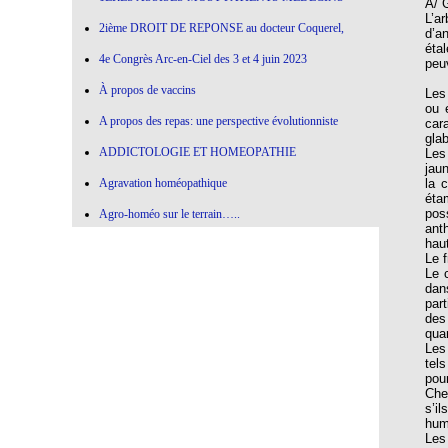
A/ 
L’a
2ième DROIT DE REPONSE au docteur Coquerel,
d’a
éta
4e Congrès Arc-en-Ciel des 3 et 4 juin 2023
peuv
À propos de vaccins
Les
ou 
A propos des repas: une perspective évolutionniste
car
gla
ADDICTOLOGIE ET HOMEOPATHIE
Les
jau
Agravation homéopathique
la 
éta
pos
Agro-homéo sur le terrain…..
ant
hau
Alimentation paléolithique et herbes sauvages
Le 
Le 
Alimentation-Nutrition: remontons le temps !
dan
par
Allergie aux vaccins
des
quan
Allium Cepa
Les
tel
Allium cepa en agro-homéopathie
pou
Che
Allium Sativum (ail) All-s
s’i
hum
AMBRA GRISEA
Les