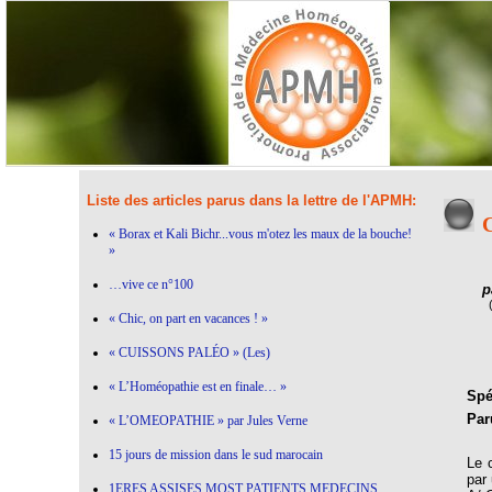
Liste des articles parus dans la lettre de l'APMH:
« Borax et Kali Bichr...vous m'otez les maux de la bouche!
»
…vive ce n°100
p
« Chic, on part en vacances ! »
« CUISSONS PALÉO » (Les)
« L’Homéopathie est en finale… »
Spéc
Par
« L’OMEOPATHIE » par Jules Verne
15 jours de mission dans le sud marocain
Le 
par 
1ERES ASSISES MOST PATIENTS MEDECINS