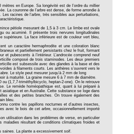
 mètres en Europe. Sa longévité est de l’ordre du millier
cée. La couronne de l’arbre est dense, de forme arrondie à
Les racines de l’arbre, très sensibles aux perturbations,
aractéristique.
mince pétiole mesurant de 1,5 à 3 cm. Le limbe est ovale
u ou acuminé. Il présente trois nervures longitudinales
ce supérieure. La face inférieure est de couleur vert bleu,
entent un caractère hermaphrodite et une coloration blanc
raneux et partiellement persistants chez le fruit, formant
ur et pubescents à l’intérieur. L’androcée comprend neuf
 verticille composé de trois staminodes. Les deux premiers
ticille est subsessile avec des glandes à la base et des
ovoïdes à filaments courts. Les anthères s’ouvrent vers le
glabre. Le style peut mesurer jusqu’à 2 mm de long
 noir à maturité. La graine mesure 6 à 7 mm de diamètre.
u (1,7,7-triméthylbicyclo, heptan-2-one). On le retrouve
èse. Le remède homéopathique est, quant à lui préparé à
 asiatique et en Australie. Cette substance se loge dans
euilles et des petites branches. On trouve également des
ain bleu.
nnu contre les papillons nocturnes et d’autres insectes,
quées avec le bois de cet arbre, occasionnellement importé
 utilisation dans les problèmes de verse, en particulier
s maladies résultant de conditions climatiques froides et
s saines. La plante a excessivement soif.