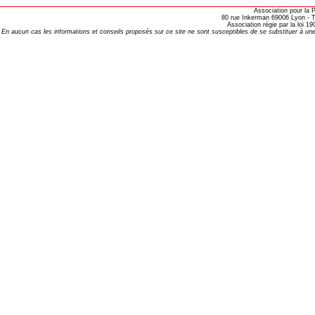
opathie
Association pour la
80 rue Inkerman 69006 Lyon - Te
Association régie par la loi 
le de l’EFHPA le 26/10/2019 à
En aucun cas les informations et conseils proposés sur ce site ne sont susceptibles de se substituer à une
lidarité Homéopathie »
, Protection Auditive et Idées Reçues
onaria
e Forme au Quotidien
s hormones ?
AL.)
-parodontale à Skoura
t homéopathie