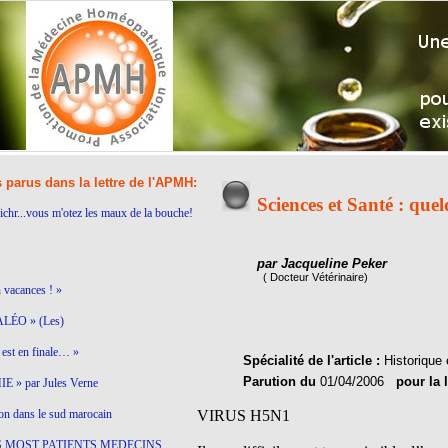
s parus dans la lettre de l'APMH:
Sciences et Santé : que
ichr...vous m'otez les maux de la bouche!
par Jacqueline Peker
( Docteur Vétérinaire)
n vacances ! »
LÉO » (Les)
est en finale… »
Spécialité de l'article :
Historique 
Parution du
01/04/2006
pour la 
 » par Jules Verne
on dans le sud marocain
VIRUS H5N1
S MOST PATIENTS MEDECINS