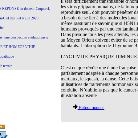
Il sera difficilement transmissible d’hom
les virus grippaux humains, de la toux p
 REPONSE au docteur Coquerel,
reproduire seul, doit pouvoir pénétrer d
a besoin de se lier à des molécules jouan
-Ciel des 3 et 4 juin 2023
même rassurant de savoir que si H5N1 n’
ins
humains provoqués par une contaminatio
Dans presque tous les pays atteints, le
s: une perspective évolutionniste
au Moyen Orient doivent éviter de se pr
habitants. L’absorption de Thymuline 9 
E ET HOMEOPATHIE
L’ACTIVITE PHYSIQUE DIMINUE
opathique
e terrain…..
C’est ce que révèle une étude française 
parfaitement adaptée à chaque personne.
olithique et herbes sauvages
martiaux, le squash, la danse. Cette bai
utilisatrices de traitements hormonaux su
ition: remontons le temps !
conduite. N’oublions pas que le cancer 
ins
illustration absente
Retour accueil
gro-homéopathie
il) All-s
EA