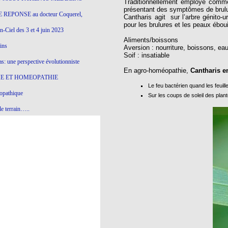
Traditionnellement employé comme 
présentant des symptômes de brul
 REPONSE au docteur Coquerel,
Cantharis agit sur l’arbre génito-u
pour les brulures et les peaux éboui
-Ciel des 3 et 4 juin 2023
Aliments/boissons
ins
Aversion : nourriture, boissons, eau
Soif : insatiable
s: une perspective évolutionniste
En agro-homéopathie,
Cantharis e
E ET HOMEOPATHIE
Le feu bactérien quand les feuil
opathique
Sur les coups de soleil des plan
e terrain…..
olithique et herbes sauvages
ition: remontons le temps !
ins
gro-homéopathie
il) All-s
EA