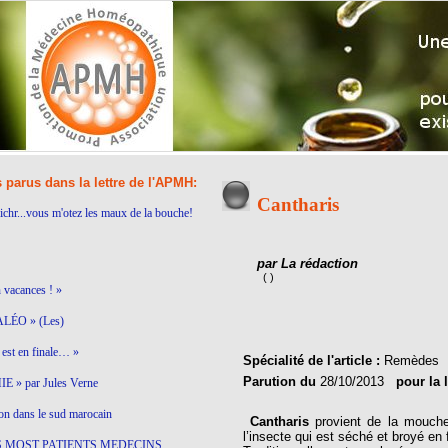
s parus dans la lettre de l'APMH:
Cantharis
ichr...vous m'otez les maux de la bouche!
par La rédaction
( )
n vacances ! »
LÉO » (Les)
est en finale… »
Spécialité de l'article :
Remèdes
Parution du
28/10/2013
pour la 
 » par Jules Verne
on dans le sud marocain
Cantharis
provient de la mouche 
l’insecte qui est séché et broyé en 
S MOST PATIENTS MEDECINS