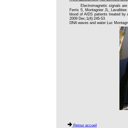
Electromagnetic signals are pro
Ferris S, Montagnier JL, Lavalléee
oria
blood of AIDS patients treated by 
2009 Dec;1(4):245-53.
tier Agla, Cotonou, Bénin
DNA waves and water Luc Montagnie
 Hahnemann 2002
 Hahnemann 2005
aint-Jacques
, encore et toujours
; disparition rapide
 VULGARIS
opathiques
ma (l’armoise maritime)
s 4emes assises MOST
 des ASSISES MOST 2013
Retour accueil