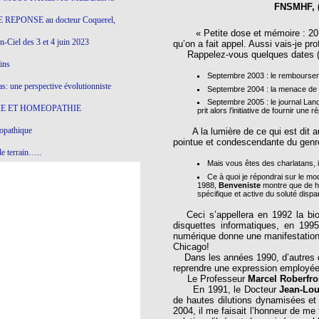
FNSMHF, (
 REPONSE au docteur Coquerel,
« Petite dose et mémoire : 20 an
-Ciel des 3 et 4 juin 2023
qu’on a fait appel. Aussi vais-je pr
Rappelez-vous quelques dates (1
ins
Septembre 2003 : le rembourse
s: une perspective évolutionniste
Septembre 2004 : la menace de 
Septembre 2005 : le journal Lanc
E ET HOMEOPATHIE
prit alors l’initiative de fournir une 
opathique
A la lumière de ce qui est dit auj
pointue et condescendante du genr
e terrain…..
Mais vous êtes des charlatans, i
olithique et herbes sauvages
Ce à quoi je répondrai sur le mo
1988,
Benveniste
montre que de hau
spécifique et active du soluté dispar
ition: remontons le temps !
Ceci s’appellera en 1992 la biol
ins
disquettes informatiques, en 199
numérique donne une manifestation 
Chicago!
Dans les années 1990, d’autres c
gro-homéopathie
reprendre une expression employé
Le Professeur
Marcel Roberfro
il) All-s
En 1991, le Docteur
Jean-Lo
de hautes dilutions dynamisées et 
EA
2004, il me faisait l’honneur de me 