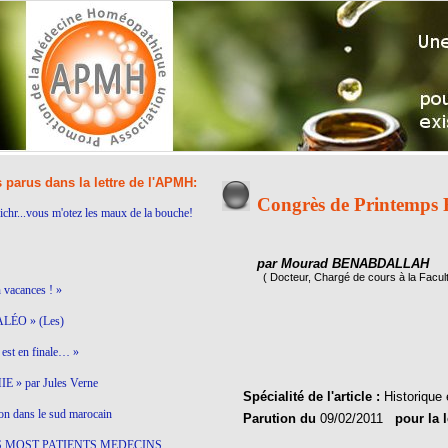
s parus dans la lettre de l'APMH:
Congrès de Printemps
ichr...vous m'otez les maux de la bouche!
par Mourad BENABDALLAH
( Docteur, Chargé de cours à la Facu
n vacances ! »
LÉO » (Les)
est en finale… »
 » par Jules Verne
Spécialité de l'article :
Historique 
on dans le sud marocain
Parution du
09/02/2011
pour la 
S MOST PATIENTS MEDECINS