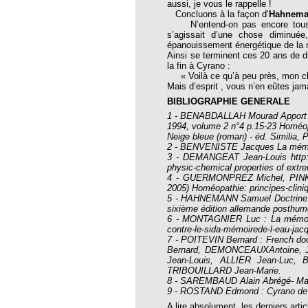
aussi, je vous le rappelle !
opathie
Concluons à la façon d’
Hahnem
N’entend-on pas encore tous le
le de l’EFHPA le 26/10/2019 à
s’agissait d’une chose diminuée,
épanouissement énergétique de la m
Ainsi se terminent ces 20 ans de d
lidarité Homéopathie »
la fin à Cyrano :
« Voilà ce qu’à peu près, mon cher,
, Protection Auditive et Idées Reçues
Mais d’esprit , vous n’en eûtes jam
BIBLIOGRAPHIE GENERALE
1 - BENABDALLAH Mourad
Apport 
1994, volume 2 n°4 p.15-23
Homéopa
Neige bleue (roman) - éd. Similia, 
2 - BENVENISTE Jacques La mémoi
onaria
3 - DEMANGEAT Jean-Louis
http
physic-chemical properties of extr
e Forme au Quotidien
4 - GUERMONPREZ Michel, PINKA
2005) Homéopathie: principes-clini
5 - HAHNEMANN Samuel Doctrine Hom
sixième édition allemande posthum
s hormones ?
6 - MONTAGNIER Luc : La mémoire
contre-le-sida-mémoirede-l-eau-ja
AL.)
7 - POITEVIN Bernard : French doc
Bernard, DEMONCEAUXAntoine,
-parodontale à Skoura
Jean-Louis, ALLIER Jean-Luc,
TRIBOUILLARD Jean-Marie.
8 - SAREMBAUD Alain Abrégé- Ma
9 - ROSTAND Edmond : Cyrano de Be
t homéopathie
A lire absolument, les derniers arti