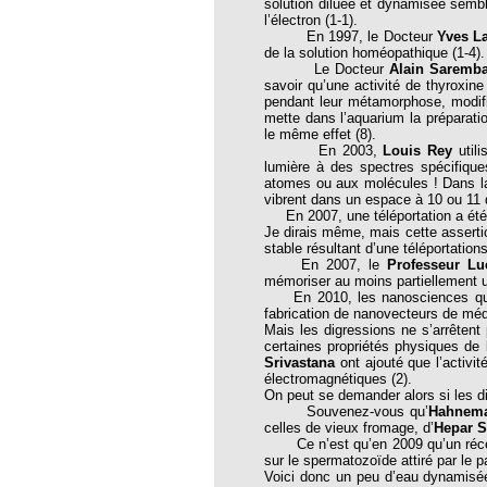
solution diluée et dynamisée semb
thie et caprices de la météorologie
l’électron (1-1).
En 1997, le Docteur
Yves L
PHISME ET INTELLIGENCE
de la solution homéopathique (1-4).
che Calcarea
Le Docteur
Alain Saremb
savoir qu’une activité de thyroxine
 Service de l’Homéopathie !
pendant leur métamorphose, modifi
mette dans l’aquarium la préparati
ngue histoire de collaboration et
le même effet (8).
En 2003,
Louis Rey
util
lumière à des spectres spécifique
pathie en obstetrique
atomes ou aux molécules ! Dans la
vibrent dans un espace à 10 ou 11 
En 2007, une téléportation a été r
pathie dans la lutte contre la fièvre
Je dirais même, mais cette assertio
ola
stable résultant d’une téléportation
En 2007, le
Professeur Lu
opathie à Skoura
mémoriser au moins partiellement u
En 2010, les nanosciences qui so
-homéopathie
fabrication de nanovecteurs de méd
Mais les digressions ne s’arrêtent
certaines propriétés physiques de
Srivastana
ont ajouté que l’activi
électromagnétiques (2).
On peut se demander alors si les di
grâce à l'homéopathie
Souvenez-vous qu’
Hahnem
celles de vieux fromage, d’
Hepar S
ARS-COV-2
Ce n’est qu’en 2009 qu’un récepte
sur le spermatozoïde attiré par le p
oporose
Voici donc un peu d’eau dynamisée