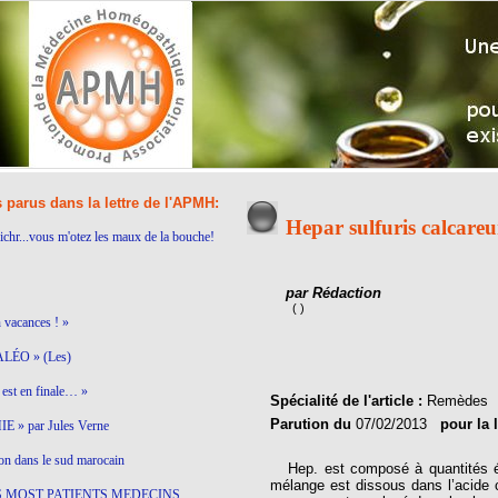
s parus dans la lettre de l'APMH:
Hepar sulfuris calcare
ichr...vous m'otez les maux de la bouche!
par Rédaction
( )
n vacances ! »
LÉO » (Les)
est en finale… »
Spécialité de l'article :
Remèdes
Parution du
07/02/2013
pour la 
 » par Jules Verne
on dans le sud marocain
Hep. est composé à quantités égal
mélange est dissous dans l’acide c
S MOST PATIENTS MEDECINS