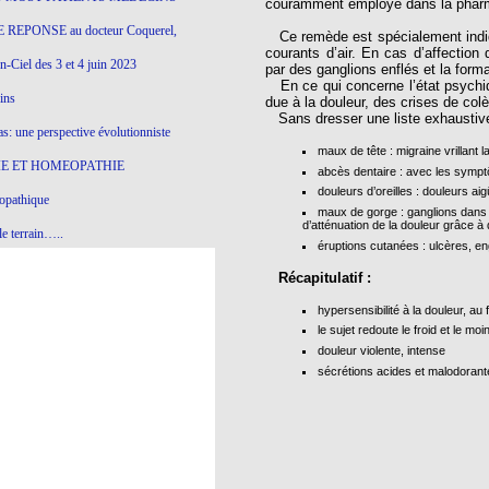
couramment employé dans la pharm
 REPONSE au docteur Coquerel,
Ce remède est spécialement indi
courants d’air. En cas d’affection
-Ciel des 3 et 4 juin 2023
par des ganglions enflés et la for
En ce qui concerne l’état psychique,
ins
due à la douleur, des crises de colè
Sans dresser une liste exhaustive
s: une perspective évolutionniste
maux de tête : migraine vrillant l
E ET HOMEOPATHIE
abcès dentaire : avec les symp
douleurs d’oreilles : douleurs a
opathique
maux de gorge : ganglions dans 
d’atténuation de la douleur grâce 
e terrain…..
éruptions cutanées : ulcères, en
olithique et herbes sauvages
Récapitulatif :
ition: remontons le temps !
hypersensibilité à la douleur, au
le sujet redoute le froid et le mo
ins
douleur violente, intense
sécrétions acides et malodoran
gro-homéopathie
il) All-s
EA