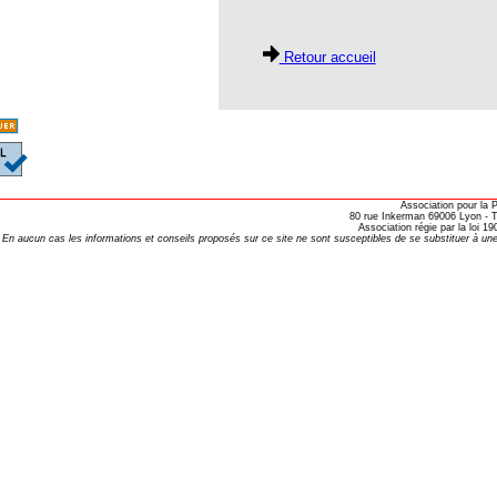
oria
Retour accueil
tier Agla, Cotonou, Bénin
 Hahnemann 2002
 Hahnemann 2005
aint-Jacques
Association pour la
80 rue Inkerman 69006 Lyon - Te
, encore et toujours
Association régie par la loi 
En aucun cas les informations et conseils proposés sur ce site ne sont susceptibles de se substituer à une
; disparition rapide
 VULGARIS
opathiques
ma (l’armoise maritime)
s 4emes assises MOST
 des ASSISES MOST 2013