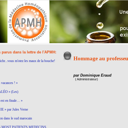
s parus dans la lettre de l'APMH:
Hommage au professeu
ichr...vous m'otez les maux de la bouche!
par Dominique Eraud
( Administrateur)
n vacances ! »
LÉO » (Les)
est en finale… »
 » par Jules Verne
on dans le sud marocain
S MOST PATIENTS MEDECINS