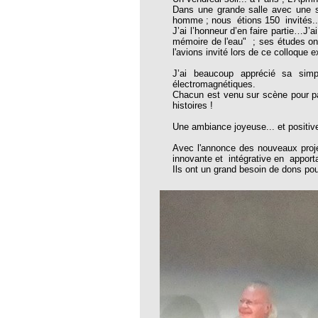
Dans une grande salle avec une 
thie et caprices de la météorologie
homme ; nous étions 150 invités...
J’ai l’honneur d’en faire partie…J’
PHISME ET INTELLIGENCE
mémoire de l'eau" ; ses études on
che Calcarea
l'avions invité lors de ce colloque
 Service de l’Homéopathie !
J’ai beaucoup apprécié sa simpl
électromagnétiques.
ngue histoire de collaboration et
Chacun est venu sur scène pour p
histoires !
pathie en obstetrique
Une ambiance joyeuse... et positiv
pathie dans la lutte contre la fièvre
Avec l'annonce des nouveaux proje
ola
innovante et intégrative en apport
Ils ont un grand besoin de dons pou
opathie à Skoura
-homéopathie
grâce à l'homéopathie
ARS-COV-2
oporose