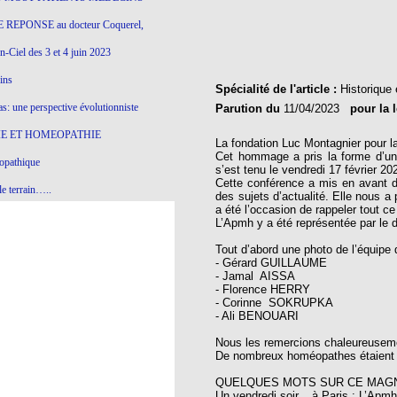
 REPONSE au docteur Coquerel,
-Ciel des 3 et 4 juin 2023
ins
Spécialité de l'article :
Historique 
s: une perspective évolutionniste
Parution du
11/04/2023
pour la 
E ET HOMEOPATHIE
La fondation Luc Montagnier pour l
Cet hommage a pris la forme d’une
opathique
s’est tenu le vendredi 17 février 20
Cette conférence a mis en avant d
e terrain…..
des sujets d’actualité. Elle nous 
a été l’occasion de rappeler tout c
olithique et herbes sauvages
L’Apmh y a été représentée par le 
ition: remontons le temps !
Tout d’abord une photo de l’équipe 
- Gérard GUILLAUME
ins
- Jamal AISSA
- Florence HERRY
- Corinne SOKRUPKA
- Ali BENOUARI
gro-homéopathie
Nous les remercions chaleureusemen
il) All-s
De nombreux homéopathes étaient p
EA
QUELQUES MOTS SUR CE MAGNI
Un vendredi soir... à Paris ; L’Apmh