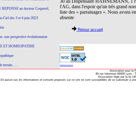
30 au Dispensaire HAHNEMANN, 1 rue 
l'AG, dans l'espoir qu'un très grand no
 REPONSE au docteur Coquerel,
liste des « parrainages ». Nous avons enr
absente
-Ciel des 3 et 4 juin 2023
ins
Retour accueil
s: une perspective évolutionniste
E ET HOMEOPATHIE
opathique
e terrain…..
Administration
Association pour la
olithique et herbes sauvages
80 rue Inkerman 69006 Lyon - Te
Association régie par la loi 
En aucun cas les informations et conseils proposés sur ce site ne sont susceptibles de se substituer à une
ition: remontons le temps !
ins
gro-homéopathie
il) All-s
EA