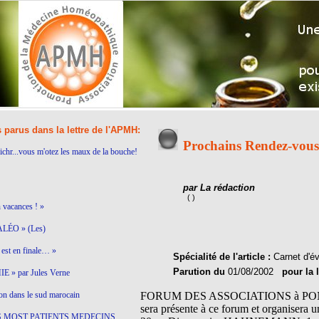
s parus dans la lettre de l'APMH:
Prochains Rendez-vous
ichr...vous m'otez les maux de la bouche!
par La rédaction
( )
n vacances ! »
LÉO » (Les)
est en finale… »
Spécialité de l'article :
Carnet d'
Parution du
01/08/2002
pour la 
 » par Jules Verne
on dans le sud marocain
FORUM DES ASSOCIATIONS à PONTOISE
sera présente à ce forum et organis
S MOST PATIENTS MEDECINS