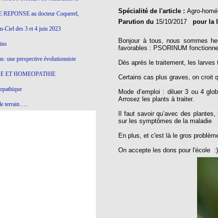
Spécialité de l'article :
Agro-homé
 REPONSE au docteur Coquerel,
Parution du
15/10/2017
pour la 
-Ciel des 3 et 4 juin 2023
Bonjour à tous, nous sommes heu
ins
favorables : PSORINUM fonctionn
s: une perspective évolutionniste
Dès après le traitement, les larves 
E ET HOMEOPATHIE
Certains cas plus graves, on croit 
opathique
Mode d’emploi : diluer 3 ou 4 glo
Arrosez les plants à traiter.
e terrain…..
Il faut savoir qu’avec des plantes
olithique et herbes sauvages
sur les symptômes de la maladie
ition: remontons le temps !
En plus, et c'est là le gros problèm
ins
On accepte les dons pour l'école :
gro-homéopathie
il) All-s
EA