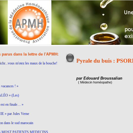
s parus dans la lettre de l'APMH:
Pyrale du buis : PS
ichr...vous m'otez les maux de la bouche!
par Edouard Broussalian
( Médecin homéopathe)
n vacances ! »
LÉO » (Les)
est en finale… »
 » par Jules Verne
on dans le sud marocain
S MOST PATIENTS MEDECINS