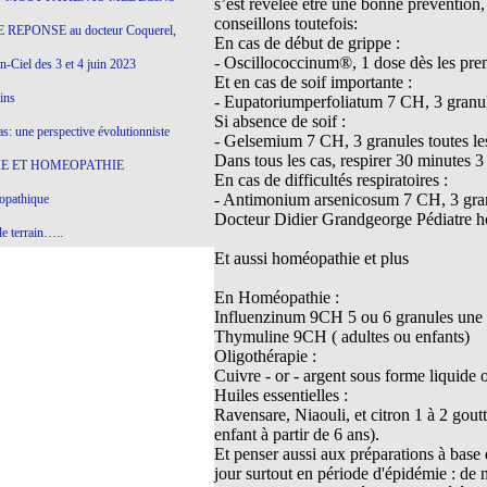
s’est révélée être une bonne prévention
conseillons toutefois:
 REPONSE au docteur Coquerel,
En cas de début de grippe :
- Oscillococcinum®, 1 dose dès les prem
-Ciel des 3 et 4 juin 2023
Et en cas de soif importante :
ins
- Eupatoriumperfoliatum 7 CH, 3 granules
Si absence de soif :
s: une perspective évolutionniste
- Gelsemium 7 CH, 3 granules toutes les 
Dans tous les cas, respirer 30 minutes 3
E ET HOMEOPATHIE
En cas de difficultés respiratoires :
- Antimonium arsenicosum 7 CH, 3 granu
opathique
Docteur Didier Grandgeorge Pédiatre h
e terrain…..
Et aussi homéopathie et plus
olithique et herbes sauvages
En Homéopathie :
ition: remontons le temps !
Influenzinum 9CH 5 ou 6 granules une 
ins
Thymuline 9CH ( adultes ou enfants)
Oligothérapie :
Cuivre - or - argent sous forme liquide 
Huiles essentielles :
gro-homéopathie
Ravensare, Niaouli, et citron 1 à 2 gout
enfant à partir de 6 ans).
il) All-s
Et penser aussi aux préparations à base d'
EA
jour surtout en période d'épidémie : de 