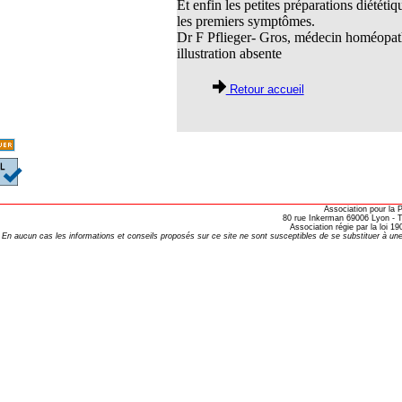
Et enfin les petites préparations diétét
thie et caprices de la météorologie
les premiers symptômes.
Dr F Pflieger- Gros, médecin homéopat
PHISME ET INTELLIGENCE
illustration absente
che Calcarea
 Service de l’Homéopathie !
Retour accueil
ngue histoire de collaboration et
pathie en obstetrique
pathie dans la lutte contre la fièvre
ola
Association pour la
opathie à Skoura
80 rue Inkerman 69006 Lyon - Te
Association régie par la loi 
En aucun cas les informations et conseils proposés sur ce site ne sont susceptibles de se substituer à une
-homéopathie
grâce à l'homéopathie
ARS-COV-2
oporose