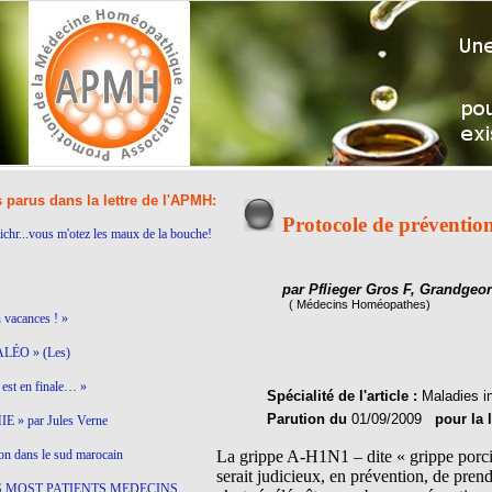
s parus dans la lettre de l'APMH:
Protocole de prévention
ichr...vous m'otez les maux de la bouche!
par Pflieger Gros F, Grandgeor
( Médecins Homéopathes)
n vacances ! »
LÉO » (Les)
est en finale… »
Spécialité de l'article :
Maladies i
Parution du
01/09/2009
pour la 
 » par Jules Verne
on dans le sud marocain
La grippe A-H1N1 – dite « grippe porcin
serait judicieux, en prévention, de pre
S MOST PATIENTS MEDECINS